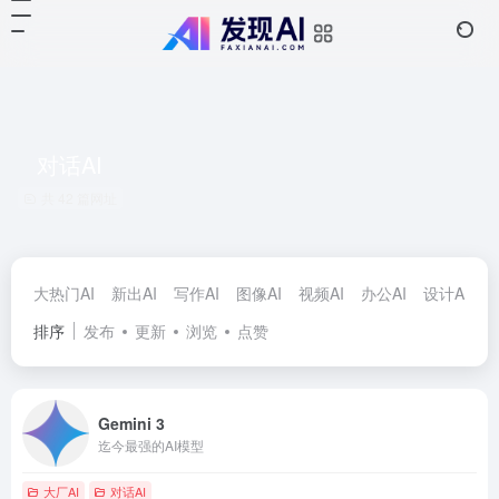
对话AI
共 42 篇网址
大热门AI
新出AI
写作AI
图像AI
视频AI
办公AI
设计AI
对
排序
发布
更新
浏览
点赞
Gemini 3
迄今最强的AI模型
大厂AI
对话AI