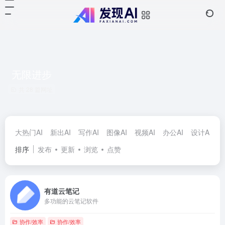
无限进步
共 28 篇网址
大热门AI
新出AI
写作AI
图像AI
视频AI
办公AI
设计AI
对
排序
发布
更新
浏览
点赞
有道云笔记
多功能的云笔记软件
协作/效率
协作/效率