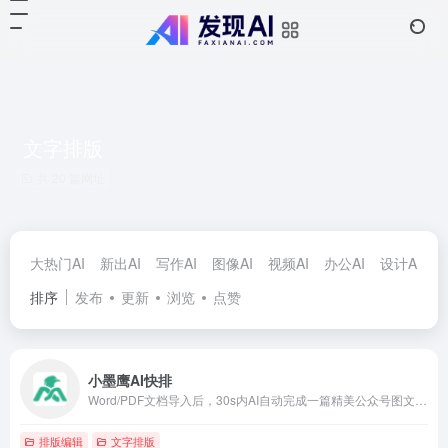
文字排版
共 20 篇网址
大热门AI
新出AI
写作AI
图像AI
视频AI
办公AI
设计AI
对
排序
发布
更新
浏览
点赞
小墨鹰AI快排
Word/PDF文档导入后，30s内AI自动完成一篇精美公众号图文排版
排版编辑
文字排版