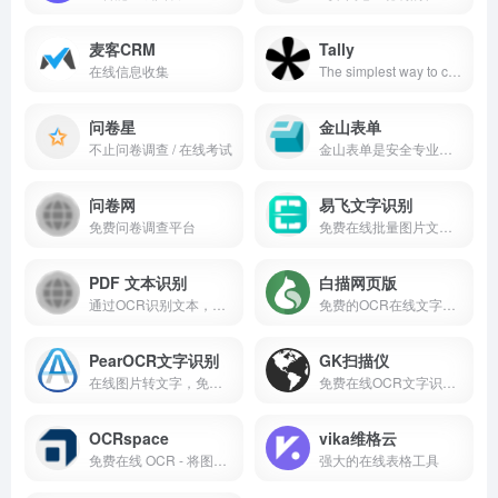
麦客CRM
Tally
在线信息收集
The simplest way to create forms. Say goodbye to boring forms. Meet Tally — the free, intuitive form builder you&amp;#x27;ve been looking for.Tally官网入口网址
问卷星
金山表单
不止问卷调查 / 在线考试
金山表单是安全专业的数据收集工具，手机电脑多端可用，主要用于学生信息收集、订单统计、日报周报、问卷、投票等，收集内容直接汇总至表格。
问卷网
易飞文字识别
免费问卷调查平台
免费在线批量图片文字提取，支持中英文等多种语言的高效准确识别，一键复制文本导出Word。
PDF 文本识别
白描网页版
通过OCR识别文本，并创建可搜索的PDF文件。
免费的OCR在线文字识别网站
PearOCR文字识别
GK扫描仪
在线图片转文字，免费OCR，在线图片文字提取
免费在线OCR文字识别服务
OCRspace
vika维格云
免费在线 OCR - 将图像和 PDF 转换为文本
强大的在线表格工具