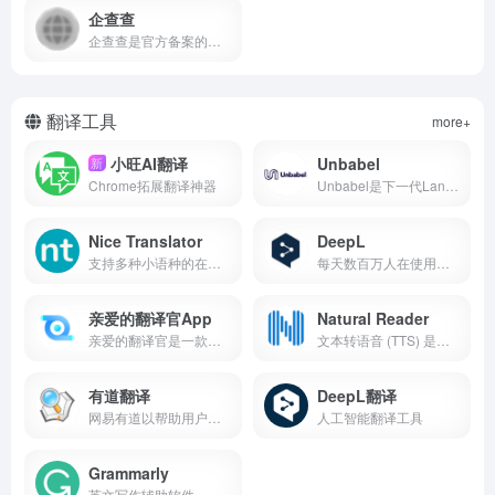
企查查
企查查是官方备案的企业征信机构，为您提供全国企业信息查询，包括企业工商信息查询，信用信息查询，经营状况查询等相关信息。查企业，查老板，查风险就上企查查!
翻译工具
more+
小旺AI翻译
Unbabel
新
Chrome拓展翻译神器
Unbabel是下一代LangOps平台，为全球翻译提供一体化解决方案。通过实时的质量报告、定制化、透明度和控制，Unbabel赋予用户满足成本、速度和质量等业务目标的能力。无论客户的业务规模如何，Unbabel都能为其提供高效、高质量的翻译服务，助力实现全球化发展战略。Unbabel致力于为客户提供无缝的多语言交流体验，确保信息可以迅速准确地传达到全球不同的受众群体中，从而助力客户的业务在全球范围内取得成功。
Nice Translator
DeepL
支持多种小语种的在线翻译，并支持同步翻译
每天数百万人在使用的在线翻译工具。
亲爱的翻译官App
Natural Reader
亲爱的翻译官是一款功能强大的翻译APP。它引入了先进的H5技术，为您提供实时电话翻译和视频通话翻译功能，让您与社交平台上的好友进行沟通变得更加便捷。无需下载和注册本APP，您可以与对方通过实时视频通话进行交流，并且通话内容会即时翻译，给双方带来无缝的语言交流体验。同时，还支持拍照翻译、倾听模式翻译、同传直播、语音对话翻译、好友间文字聊天翻译、好友间语音留言翻译、文本翻译等多种翻译模式和功能。
文本转语音 (TTS) 是一种将文本转换为语音的技术。它可以使用自然的人工智能声音朗读 PDF、网站和书籍。文本转语音 (TTS) 技术可以为任何需要以听觉格式访问书面内容的人提供帮助，并且它可以为许多人提供更具包容性和易于访问的沟通方式。
有道翻译
DeepL翻译
网易有道以帮助用户实现“高效学习”为使命，依托强大的 A 技术，围绕学习场景打造了一系列深受用户喜爱的学习产品和服务，包括有道词典、有道词典笔等软硬件学习工具，以及素养类课程、大学与职场课程等在线学习平台。
人工智能翻译工具
Grammarly
英文写作辅助软件