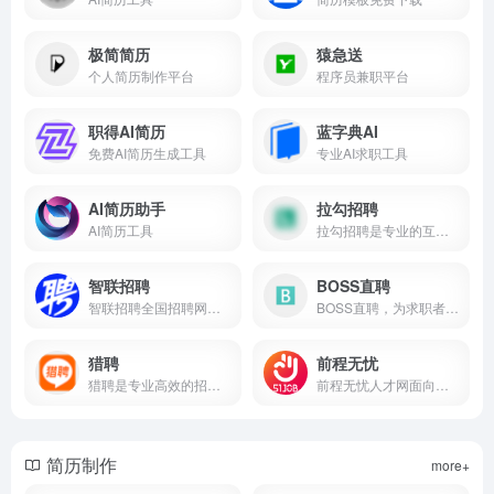
极简简历
猿急送
个人简历制作平台
程序员兼职平台
职得AI简历
蓝字典AI
免费AI简历生成工具
专业AI求职工具
AI简历助手
拉勾招聘
AI简历工具
拉勾招聘是专业的互联网求职招聘网站。致力于提供真实可靠的互联网岗位求职招聘找工作信息，拥有海量的互联网人才储备，互联网行业找工作就上拉勾招聘，值得信赖的求职招聘网站。
智联招聘
BOSS直聘
智联招聘全国招聘网是全国权威的求职找工作平台,为您提供真实准确的全国求职招聘信息,每天几百万的高薪职位招聘信息供您选择,找工作上智联招聘
BOSS直聘，为求职者提供海量2022年宁波人才招聘信息。BOSS直聘招聘网让求职者与Boss直接开聊、加快面试、即时反馈，找工作就来BOSS直聘和Boss开聊吧！
猎聘
前程无忧
猎聘是专业高效的招聘求职平台，为求职者提供海量高薪职位，在线沟通，快速反馈！为企业招聘方提供免费招人服务，优质人才，精准推荐，招人找工作就用猎聘聊！
前程无忧人才网面向全国,提供2022准确的招聘网站信息,为企业和求职者提供人才招聘、求职、找工作、培训等在内的全方位的人力资源服务,更多求职找工作信息尽在前程无忧!
简历制作
more+