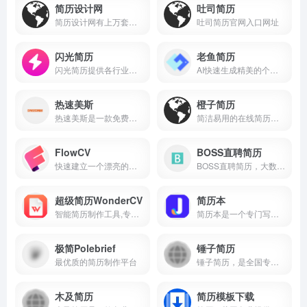
简历设计网
吐司简历
简历设计网有上万套好看的个人简历模板，Word格式简历模板免费下载，包含中文简历模板、表格简历模板、英文简历模板、小升初简历模板、求职简历模板，永久免费下载，智能的在线简历编辑器，快速制作优秀简历一键导出。简历设计网官网入口网址
吐司简历官网入口网址
闪光简历
老鱼简历
闪光简历提供各行业中英文简历模板免费下载和真人大牛简历范文参考,利用AI人工智能帮你生成数字简历、印刷简历、网申简历，还有专业简历案例库和智能简历优化建议,以及大量简历制作攻略和职场攻略.是免费制作名企,外企,500强等高薪职位求职简历和留学简历必备的精英简历神器.闪光简历官网入口网址
AI快速生成精美的个人简历，并提供海量简历模板。
热速美斯
橙子简历
热速美斯是一款免费的简历制...
简洁易用的在线简历制作工具
FlowCV
BOSS直聘简历
快速建立一个漂亮的在线简历...
BOSS直聘简历，大数据支持快...
超级简历WonderCV
简历本
智能简历制作工具,专业中英文...
简历本是一个专门写简历的网...
极简Polebrief
锤子简历
最优质的简历制作平台
锤子简历，是全国专业的简历...
木及简历
简历模板下载