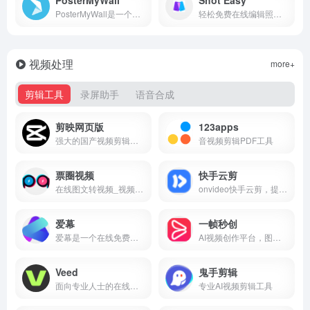
PosterMyWall是一个免费在线海报制作工具，提供多种高品质背景，支持照片抠图和特效添加，帮助用户轻松创作专业设计。
轻松免费在线编辑照片。直接在浏览器中调整图像大小并为任何照片添加滤镜。将图像转换为各种格式，如 jpg、png、jpeg 或 webp。轻松捕获特定区域或全屏截图。Shot Easy官网入口网址
视频处理
more+
剪辑工具
录屏助手
语音合成
剪映网页版
123apps
强大的国产视频剪辑工具
音视频剪辑PDF工具
票圈视频
快手云剪
在线图文转视频_视频创作剪辑工具
onvideo快手云剪，提供强大免费的视频剪辑编辑软件、海量视频、图片、音频版权素材，帮助大型机构、企业、媒体机构、自媒体以及普通用户高效完成视频内容制作，提供在线视频编辑、视频编辑、视频封面制作、视频去抖、视频抠像、直播剪辑、云端素材库、智能语音转字幕、智能字幕转语音、团队协同、媒资管理、资源共享、团队内容审核、视频制作完成快速内容分发、一键发布到快手等功能。
爱幕
一帧秒创
爱幕是一个在线免费字幕编辑器, 支持语音识别, 字幕样式, 字幕翻译, 双语字幕, 字幕转语音, 字幕转格式, 搬运YouTbe视频, 在线转码视频, 在线压制字幕...
AI视频创作平台，图文转视频，智能剪辑，一键输出
Veed
鬼手剪辑
面向专业人士的在线视频套件。在云端录制和编辑您的视频。我们帮助您扩展品牌、频道或视频博客。免费试用。
专业AI视频剪辑工具