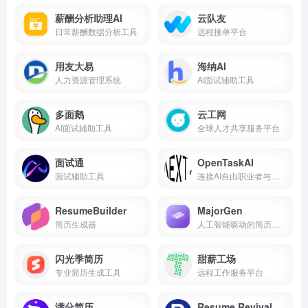
薪酬分析助理AI
云队友
日常薪酬数据分析工具
远程接单平台
用友大易
海纳AI
人力资源管理系统
AI面试辅助工具
多面鹅
云工网
AI面试辅助工具
全球人才共享服务平台
面试通
OpenTaskAI
面试辅助工具
连接AI自由职业者与企业的全球市场。
ResumeBuilder
MajorGen
简历生成器
人工智能驱动的简历、求职信和博客内容生成器，用于求职和SEO。
闪光季简历
甜薪工场
专业简历生成工具
远程工作服务平台
满分简历
Resume Revival