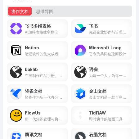
协作文档
思维导图
飞书多维表格
飞书
AI加持表格效率翻倍
先进企业协作与管理平台
Notion
Microsoft Loop
笔记软件的集大成者
它专为共同创建而设计
baklib
语雀
在线制作产品手册、帮助中心...
为每一个人，为每一个团队，提供优秀的文档与知识库工具
轻雀文档
金山文档
轻雀作为新一代办公产品，以...
金山文档是一款可多人实时协作编辑的在线文档，修改后自动保存，无需转换格式，告别反复传文件，支持在网页中在线编辑，可下载电脑版客户端、下载APP使用。
FlowUs
TldRAW
新一代知识管理与协作平台
即时协作的绘图工具
腾讯文档
石墨文档