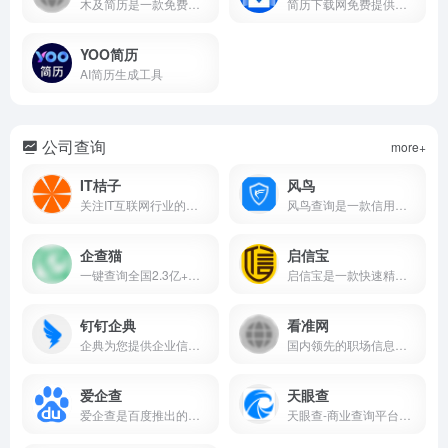
木及简历是一款免费的简历制...
简历下载网免费提供各行业简历制作模板WORD可编辑格式下载，涵盖求职简历模板、大学生简历模板、个人简历模板、留学简历模板、英文简历模板、免费简历模板、工作简历模板、保研简...
YOO简历
AI简历生成工具
公司查询
more+
IT桔子
风鸟
关注IT互联网行业的结构化的公司数据库和商业信息服务提供商
风鸟查询是一款信用查询监控平台，核心功能：查公司、查人员、查关系、企业查、查老赖，提供便捷的工商信用查询、企业信息报告下载、主体信用报告下载、风险预警监控、关联族谱查询、营业执照查询等服务。为您提供全国企业信息查询，包括企业工商信息查询，信用信息查询，经营状况查询等相关信息。风鸟官网入口网址
企查猫
启信宝
一键查询全国2.3亿+企业信息
启信宝是一款快速精准的企业信息查询工具。涵盖工商信息、司法诉讼、知识产权、股权结构等多维度信息，帮助用户快速了解合作公司，预防潜在风险，获得商机，为客户提供决策支持。
钉钉企典
看准网
企典为您提供企业信息与老板信息查询，提供公司查询、工商信息查询、企业查询、工商查询
国内领先的职场信息平台,专注于公司评论,晒工资,工资待遇,面试,公司福利等.您可以在看准网上匿名分享您的职业信息
爱企查
天眼查
爱企查是百度推出的企业信用查询工具,提供一站式的企业信息查询服务,能够快速查询浏览工商信息、企业法人股东、主要成员、变更记录、企业风险、企业股权、网站icp备案、对外投资、分支机构、年报、企业财务信息等相关信息,查询信息就到爱企查官网,省时省力！
天眼查-商业查询平台_企业信息查询_公司查询_工商查询_企业信用信息系统