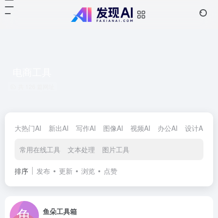
电商工具
共 126 篇网址
大热门AI
新出AI
写作AI
图像AI
视频AI
办公AI
设计AI
对
常用在线工具
文本处理
图片工具
排序
发布
更新
浏览
点赞
鱼朵工具箱