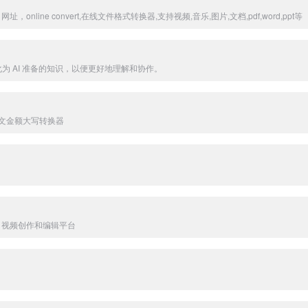
网入口网址，online convert,在线文件格式转换器,支持视频,音乐,图片,文档,pdf,word,ppt等
库转化为 AI 准备的知识，以便更好地理解和协作。
文金额大写转换器
l 视频创作和编辑平台