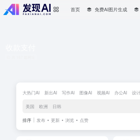
首页
免费AI图片生成
收款支付
共 167 篇网址
大热门AI
新出AI
写作AI
图像AI
视频AI
办公AI
设计
美国
欧洲
日韩
排序
发布
更新
浏览
点赞