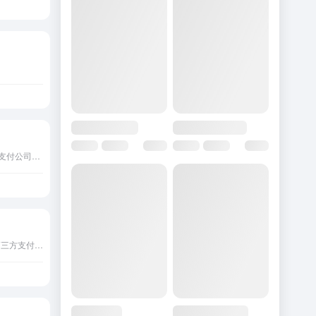
iZettle是paypal旗下的移动支付公司，提供C2C以及B2C电子商务的批量化处理支付解决方案服务商。
Robokassa是一款俄罗斯第三方支付收款平台，目前支持俄罗斯卢布,数字货币等国际主流货币之间的电子支付、转账和汇款服务。