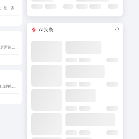
PayAnyWay（ПэйЭниВэй）是一家俄罗斯的支付服务提供商，为各类企业、网站、社交网络和自由职业者提供支付解决方案。
AI头条
WebMoney(WMZ)是一款俄罗斯第三方支付收款平台，目前支持美元,欧元,俄罗斯卢布,国际主要流通货币等国际主流货币之间的电子支付、转账和汇款服务。
Naver Pay是由Naver集团推出的电子钱包支付服务，于2015年面世。