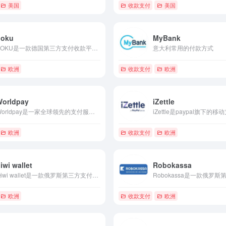
美国
收款支付
美国
boku
MyBank
BOKU是一款德国第三方支付收款平台，目前支持美元,欧元,国际主要流通货币等国际主流货币之间的电子支付、转账和汇款服务。
意大利常用的付款方式
欧洲
收款支付
欧洲
Worldpay
iZettle
Worldpay是一家全球领先的支付服务提供商Worldpay的国际付款业务建立在其全球银行网络的基础上，能够支持63个国家23个币种的本地代付，及21个币种的跨境代付，高效、便捷、全球化
欧洲
收款支付
欧洲
iwi wallet
Robokassa
Qiwi wallet是一款俄罗斯第三方支付收款平台，目前支持美元,欧元,俄罗斯卢布等国际主流货币之间的电子支付、转账和汇款服务。
欧洲
收款支付
欧洲