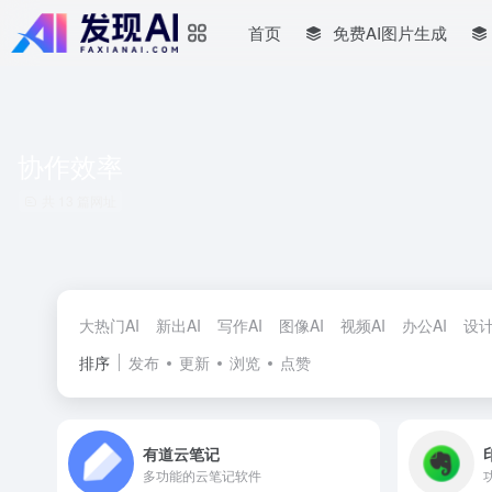
首页
免费AI图片生成
协作效率
共 13 篇网址
大热门AI
新出AI
写作AI
图像AI
视频AI
办公AI
设计
排序
发布
更新
浏览
点赞
有道云笔记
多功能的云笔记软件