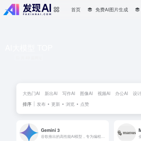
首页
免费AI图片生成
AI大模型 TOP
共 49 篇网址
大热门AI
新出AI
写作AI
图像AI
视频AI
办公AI
设计
排序
发布
更新
浏览
点赞
Gemini 3
谷歌推出的高性能AI模型，专为编程和复杂任务优化