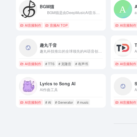
BGM猫
BGM猫是由DeepMusicAI音乐团队研发的用来生成BGM的工具，我BGM猫利用AI音乐生成技术使音乐的风格、情绪、时长、段落、能量等变得可控，旨在提供可商用和个人使用的优质音乐内容，降低音乐获取难度及成本。目前产品还处于初期阶段，开发团队在努力迭代产品，使得音乐生成更加智能精确，内容更加丰富多样。
AI音频制作
音频AI TOP
AI音频制作
趣丸千音
趣丸科技推出的全球领先的AI语音创作平台
AI音频制作
# TTS
# 克隆音
# 有声书
AI音频制作
Lyrics to Song AI
AI作曲工具
AI音频制作
# AI
# Generator
# music
AI音频制作