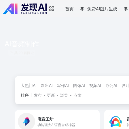
首页
免费AI图片生成
AI音频制作
共 20 篇网址
大热门AI
新出AI
写作AI
图像AI
视频AI
办公AI
设计
排序
发布
更新
浏览
点赞
魔音工坊
功能强大AI语音合成神器