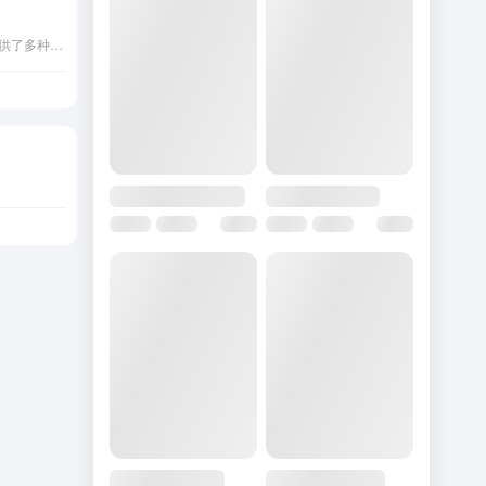
标贝悦读AI配音技术提供了多种针对不同场景的定制化服务，包括智能语音客服、在线教育、有声读物、短视频等。对于不同场景的需求，标贝悦读提供了不同的发音风格和声音类型，比如男声、女声、童声、老年人声音等等。 AI配音合成 AI合成语音，快速、媲美真人，多种发音人可供选择 声音转换 像柯南的变声领结一样的神奇魔法，解决你的配音难题