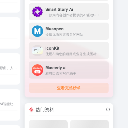
Smart Story Ai
一款为内容创作者提供的AI驱动SEO工具，用于预测和改善内容表现。
Musopen
提供无版权古典音的网站
IconKit
使用AI为您的项目或业务生成图标
Masterly ai
从音乐或视频文件中分离出原曲、人声和伴奏三个文件。 提供更多专业的在线音视频处理工具
雅思口语和写作助手
查看完整榜单
「歌词生成」是百度旗下的AI智能处理“文心大模型”提供的服务出品的 AI 自动生成歌词网站，网站界面比较简洁、美观。 点击选择你想要生成歌词的三类关键词，人物、场景和心情，然后点击下一步。 选择歌名，歌名是根据你选择的关键词生成的，你也可以自定义歌名。选完歌名就会自动AI生成歌词，需要等待几秒。 还会自动配有BGM，支持微信扫码分享你的创作。
热门资料