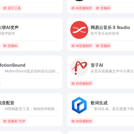
配音
其它工具
AI音频制作
音频AI
大饼AI变声
网易云音乐·X Studio
AI变声软件
歌手音乐创作软件
音频AI
AI音频制作
音频AI
MotionSound
音子AI
MotionSound是必优科技出品的AI文字转语音工具，基于业界领先的深度神经网络技术，提供流畅自然的语音合成服务，让人机沟通更自然,便捷。 个性化编辑 语音合成个性化编辑。支持多音字/停顿/多人发声等功能，能满足不同的语音合成需求。 海量AI主播 全新AI文本转语音技术，多场景类型主播，满足配音需求，让你配音不再有烦恼！ PPT内嵌语音字幕 PPT插件Motiongo主要功能之一，AI语音字幕一键生成或下载，助力高效演讲。
AI音频制作
悦音配音
歌词生成
AI智能配音工具，独有的AI智能配音技术，更专业，完美贴近真人配音，AI模仿真人情感（怀旧、欢快、激情、伤心、抒情、惊讶等），支持多音字、停顿、整数、小数、数字等特色发音，快捷的单人、多人配音模式，海量的音色库，近千种免费音色，覆盖短视频、政企宣传、教育、动漫、有声读物、影视广告等数百行业场景。已获数百万自媒体创作人、企业用户、教育工作者赞誉。
音频AI TOP
AI音频制作