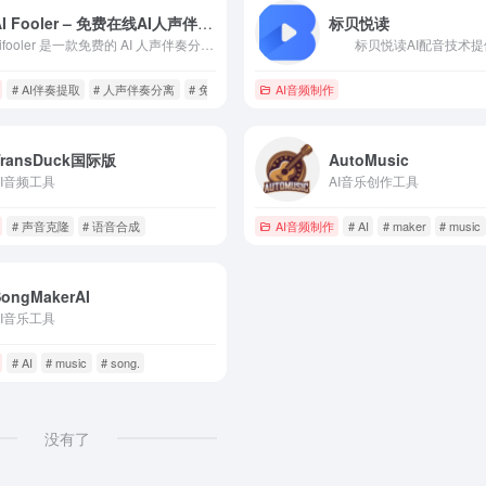
AI Fooler – 免费在线AI人声伴奏分离工具
标贝悦读
aifooler 是一款免费的 AI 人声伴奏分离工具，无需安装，打开网页即可使用。支持上传音频文件，一键提取伴奏或人声，适合翻唱、混音、剪辑等场景。
# AI伴奏提取
# 人声伴奏分离
# 免费音轨分离
AI音频制作
TransDuck国际版
AutoMusic
AI音频工具
AI音乐创作工具
# 声音克隆
# 语音合成
AI音频制作
# AI
# maker
# music
SongMakerAI
AI音乐工具
# AI
# music
# song.
没有了