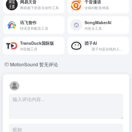
网易天音
千音漫语
网易旗下的音乐创作工具
全能AI配音神器
讯飞智作
SongMakerAI
转语音和配音工具
AI音乐工具
TransDuck国际版
团子AI
AI音频工具
团子AI是在线的人工智能工具箱，提供伴奏人声提取、任意乐器分离、无损升降掉等有趣且实用的功能。 人工智能 团子每一项工具均 100% 由先进顶级的人工智能制成。经过大量的学习和训练，它如大脑一样认知、理解并处理事务。 在线运行 AI计算庞大耗时耗力，家用电脑很难“带的动”，团子云端集群配置专业 NVIDIA® V100 计算卡，无需考虑硬件配置，无需下载笨重的传统软件，一切运行在云端。任何设备随时随地使用。 效果拔群 AI 技术不是噱头，团子每一项工具均比传统软件处理的要更好、更快、更智能。 工具，不是玩具。
MotionSound
暂无评论