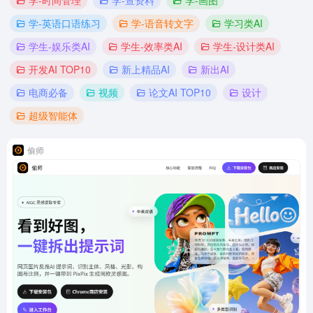
学-时间管理
学-查资料
学-画图
学-英语口语练习
学-语音转文字
学习类AI
学生-娱乐类AI
学生-效率类AI
学生-设计类AI
开发AI TOP10
新上精品AI
新出AI
电商必备
视频
论文AI TOP10
设计
超级智能体
偷师