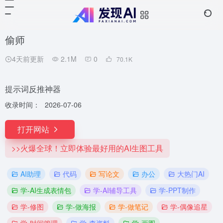
偷师
4天前更新
2.1M
0
70.1
K
提示词反推神器
收录时间：
2026-07-06
打开网站
>>火爆全球！立即体验最好用的AI生图工具
AI助理
代码
写论文
办公
大热门AI
学-AI生成表情包
学-AI辅导工具
学-PPT制作
学-修图
学-做海报
学-做笔记
学-偶像追星