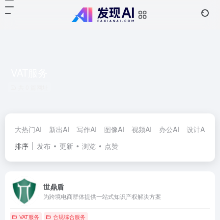
VAT服务
共 0 篇网址
大热门AI
新出AI
写作AI
图像AI
视频AI
办公AI
设计AI
对
排序
发布
更新
浏览
点赞
世鼎盾
为跨境电商群体提供一站式知识产权解决方案
VAT服务
合规综合服务