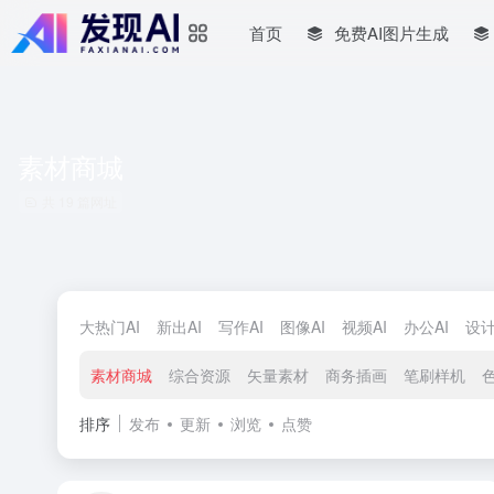
首页
免费AI图片生成
素材商城
共 19 篇网址
大热门AI
新出AI
写作AI
图像AI
视频AI
办公AI
设计
素材商城
综合资源
矢量素材
商务插画
笔刷样机
排序
发布
更新
浏览
点赞