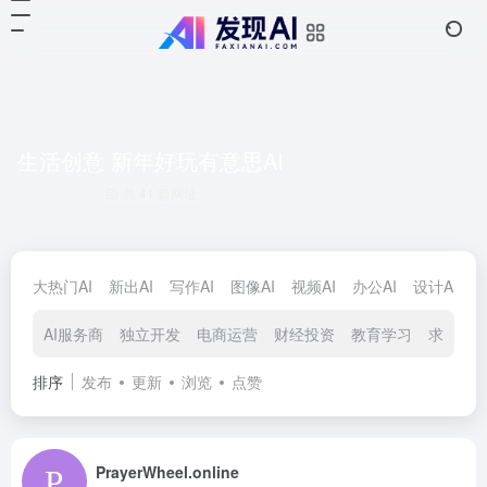
生活创意 新年好玩有意思AI
共 41 篇网址
大热门AI
新出AI
写作AI
图像AI
视频AI
办公AI
设计AI
对
AI服务商
独立开发
电商运营
财经投资
教育学习
求职招聘
排序
发布
更新
浏览
点赞
PrayerWheel.online