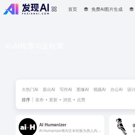
首页
免费AI图片生成
ai-AI检测与反检测
共 709 篇网址
大热门AI
新出AI
写作AI
图像AI
视频AI
办公AI
设计
排序
发布
更新
浏览
点赞
AI Humanizer
g
AI Humanizer将AI文本转换为类人内容，绕过AI检测。