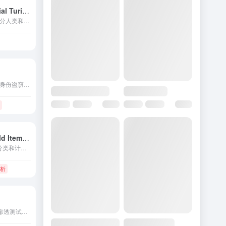
Human or Not: A Social Turing Game
一个社交图灵游戏，用于区分人类和AI机器人。
全方位数字安全平台，用于身份盗窃和在线威胁的保护。
Furniture & Household Item Recognition
基于AI的API，用于识别、分类和计数图像中的家具和家居物品。
分析
自动化Web应用程序和API渗透测试工具。