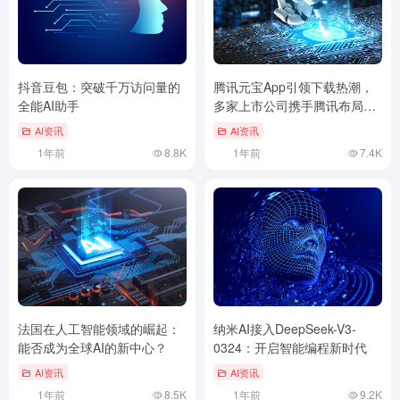
抖音豆包：突破千万访问量的
腾讯元宝App引领下载热潮，
全能AI助手
多家上市公司携手腾讯布局AI
与云计算
AI资讯
AI资讯
1年前
8.8K
1年前
7.4K
法国在人工智能领域的崛起：
纳米AI接入DeepSeek-V3-
能否成为全球AI的新中心？
0324：开启智能编程新时代
AI资讯
AI资讯
1年前
8.5K
1年前
9.2K