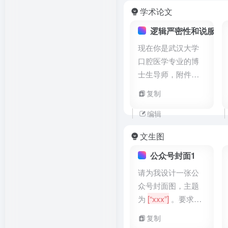
学术论文
逻辑严密性和说服力
现在你是武汉大学
口腔医学专业的博
士生导师，附件是
我的本科毕业论
复制
文。请你特别关注
论文中存在逻辑错
编辑
误的段落。通过表
文生图
格形式详细列出不
合理之处，以便我
公众号封面1
能进行针对性的修
请为我设计一张公
改与完善。
众号封面图，主题
为
[“xxx”]
。要求图
片包含精心搭配的
复制
配图和文字，整体