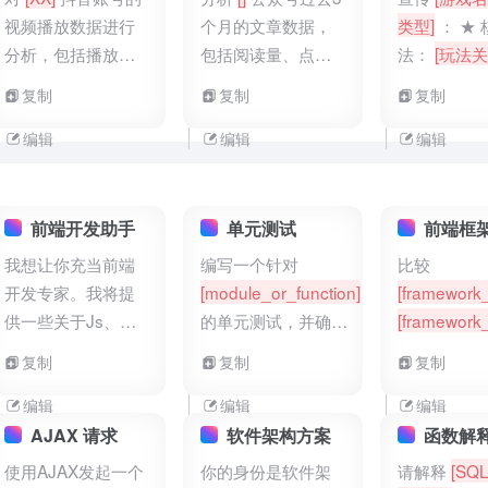
动社区建设（如读
性化歌单推荐）、
（邀请好友
视频播放数据进行
个月的文章数据，
类型]
： ★
书打卡、书评分
优化产品功能建议
礼包）、合
分析，包括播放
包括阅读量、点赞
法：
[玩法关
享），输出为活动
（如增加歌曲搜索
方式（与游
量、完播率、点赞
数、评论数、转发
[任务特色]
★
复制
复制
复制
策划及社区运营计
筛选功能），输出
合作），输
率、评论率。按照
数。要求生成数据
亮点：
[画面
划，提升付费用户
为用户留存方案及
细的拉新计
视频内容类型（如
可视化图表（折线
[社交/收集系
编辑
编辑
编辑
的粘性和活跃度。
效果评估指标。
括执行时间
搞笑、知识科普）
图展示阅读量趋
带话题#
[官
算安排。
进行分类统计，找
势、柱状图对比点
#+
[下载链接
出表现最佳和最差
赞数和评论数），
[形容词]
文
前端开发助手
单元测试
前端框
的视频类型，分析
分析数据波动原因
趣（如：
[
我想让你充当前端
编写一个针对
比较
原因，输出为数据
（如选题、发布时
愈]
）
开发专家。我将提
[module_or_function]
[framework
报表形式，附带优
间影响），并给出
供一些关于Js、
的单元测试，并确保
[framework
化视频内容的策
提升文章互动量的
Node等前端代码问
其能够全面覆盖可能
包括它们的
复制
复制
复制
略。
建议，输出为数据
题的具体信息，而
的
[edge_cases]
和适用场景
分析报告。
你的工作就是想出
编辑
编辑
编辑
为我解决问题的策
AJAX 请求
软件架构方案
函数解
略。这可能包括建
使用AJAX发起一个
你的身份是软件架
请解释
[SQL