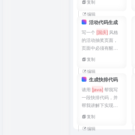
复制
4. 属性的浏览器兼
容情况。 我想了解
编辑
的CSS属性是
活动代码生成
[padding]
写一个
[国庆]
风格
的活动抽奖页面，
页面中必须有醒目
的
[十一]
标志
复制
编辑
生成快排代码
请用
[java]
帮我写
一段快排代码，并
帮我讲解下实现逻
辑
复制
编辑