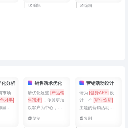
激励性等]
短、更聚焦的单元-
于主题- 增强段落之
编辑
编辑
受众的知
去除模糊或歧义表
间的过渡和连接- 删
- 调整
达- 使用明确的小标
除偏离主题的内容-
使用密
题划分内容（如适
调整结构以形成清
言符合预
用）- 提高信息的层
晰的逻辑发展- 保持
文化环
次性和条理性- 确保
论点、论据和结论
调以反映
每个段落只包含一
之间的连贯性
调- 保
个中心思想
心信息
异化分析
销售话术优化
营销活动设计
与市场
请优化这些
[产品销
请为
[健身APP]
设
争对手]
售话术]
，使其更加
计一个
[新年焕新]
哪里？
以客户为中心，减
主题的营销活动，
化点并
少推销感并增强解
包括创意概念、执
复制
复制
度。
决方案导向。
行步骤和效果评估