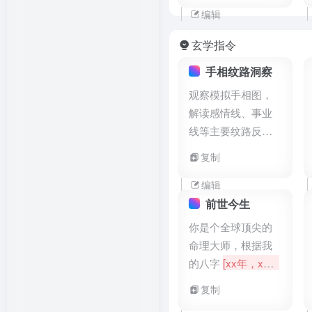
风格需符合公众号
编辑
的专业形象，文字
玄学指令
内容应与主题紧密
相关且具有吸引
手相纹路洞察
力，排版要合理美
观察模拟手相图，
观，以确保能够有
解读感情线、事业
效抓住读者的注意
线等主要纹路反映
力并传达核心信
的信息。
复制
息。
编辑
前世今生
你是个全球顶尖的
命理大师，根据我
的八字
[xx年，x月x
日]
，x时，出生
复制
地，性别，学历，