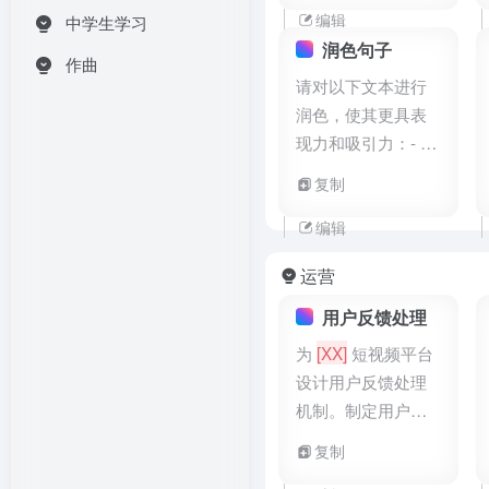
句- 调整段落长度以
编辑
中学生学习
创造自然的阅读节
润色句子
作曲
奏- 在适当位置使用
请对以下文本进行
修辞问句或感叹句-
润色，使其更具表
避免连续使用相同
现力和吸引力：- 改
的句子结构- 创造自
进用词，使用更精
复制
然的语言韵律，提
准、生动的词汇- 调
高可读性
整句式，使表达更
编辑
流畅自然- 增强语言
运营
的韵律感- 确保语言
风格一致且符合场
用户反馈处理
合- 修正任何语法或
为
[XX]
短视频平台
拼写错误- 保留原文
设计用户反馈处理
的核心信息和意图
机制。制定用户反
馈收集渠道（如
复制
APP内反馈入口、