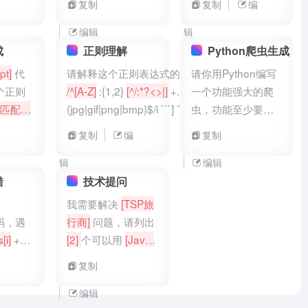
复制
复制
编
一个物
输入
MessageDigest md5 =
。
回
MessageDigest.getInsta
编辑
辑
digest =
成
正则理解
Python爬虫生成
md5.digest(str.getBytes("u
pt]
代
请解释这个正则表达式的含义：
请你用Python编写
[ ```
catch (NoSuchAlgorithm
个正则
/^[A-Z]
:{1,2}
[^/:*?<>|]
+.
一个功能强大的爬
e) { e.printStackTrace(); 
只匹配汉
(jpg|gif|png|bmp)$/i ```] 下面的代码是
虫，功能至少要有
(UnsupportedEncodingE
号]
干什么用的，请生成说明注释，同时
图片爬取等。
复制
编
复制
{ e.printStackTrace(); } 
还有什么改进：
[public static String
BigInteger(1, digest).toSt
getMD5Str(String str) { yte[]
digest =
辑
编辑
null; try { MessageDigest md5 =
错
技术提问
MessageDigest.getInstance("md5");
我需要解决
[TSP旅
digest =
码，遇
行商]
问题，请列出
md5.digest(str.getBytes("utf-8")); }
[i]
+
[2]
个可以用
[Java]
catch (NoSuchAlgorithmException
target:
编程的优化路径算
复制
e) { e.printStackTrace(); } catch
ist
法，展开写出这
[2]
(UnsupportedEncodingException e)
 range]
个算法的编程难度
编辑
{ e.printStackTrace(); } return new