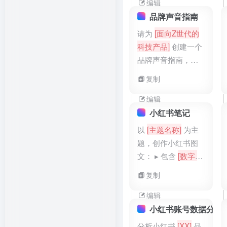
社交媒体评论收
编辑
集）、反馈分类标
品牌声音指南
准（功能问题、内
请为
[面向Z世代的
容问题等）、处理
科技产品]
创建一个
流程（处理时间、
品牌声音指南，包
责任部门），输出
括用词风格、语气
复制
为用户反馈处理手
和沟通禁忌。
册，保障用户问题
编辑
得到及时解决。
小红书笔记
以
[主题名称]
为主
题，创作小红书图
文： ▸ 包含
[数字]
个实用技巧 ▸ 添加
复制
[图片类型描述]
示例
图（如：
[思维导图/
编辑
对比图]
） ▸ 文案用
小红书账号数据分析
[风格形容词]
语气 ▸
分析小红书
[XX]
品