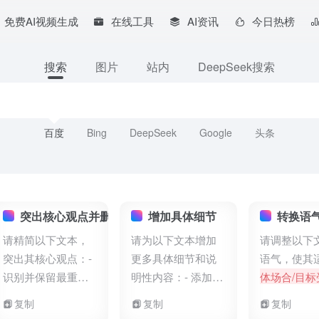
免费AI视频生成
在线工具
AI资讯
今日热榜
搜索
图片
站内
DeepSeek搜索
百度
Bing
DeepSeek
Google
头条
性
突出核心观点并删减冗余
增加具体细节
转换语
请精简以下文本，
请为以下文本增加
请调整以下
突出其核心观点：-
更多具体细节和说
语气，使其
识别并保留最重要
明性内容：- 添加相
体场合/目标
的信息点- 删除重复
关例子、案例或场
：- 将语气
复制
复制
复制
或多余的表述- 合并
景- 提供更具体的数
[正式/非正式