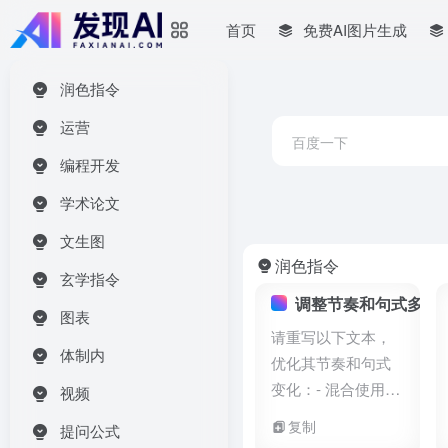
首页
免费AI图片生成
润色指令
运营
编程开发
学术论文
文生图
润色指令
玄学指令
调整节奏和句式多样
图表
请重写以下文本，
体制内
优化其节奏和句式
变化：- 混合使用长
视频
短句- 交替使用简单
复制
提问公式
句、复合句和复杂