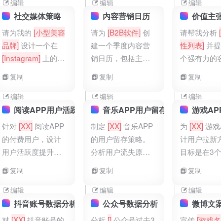
编辑
编辑
编辑
社交媒体策略
内容营销日历
价值主
请为我的
[小型美容
请为
[B2B软件]
创
请帮我分析
品牌]
设计一个在
建一个季度内容营
性列表]
并提
[Instagram]
上的30
销日历，包括主
个强有力的
天社交媒体策略，
题、形式、发布渠
值主张，适
复制
复制
复制
目标是
[提高品牌认
道和关键绩效指
营销传播。
知度]
。
标。
编辑
编辑
编辑
阅读APP用户活跃度提升方案
音乐APP用户留存策略
游戏AP
针对
[XX]
阅读APP
制定
[XX]
音乐APP
为
[XX]
游戏
的付费用户，设计
的用户留存策略。
计用户拉新
用户活跃度提升方
分析用户流失原因
目标是在3
案。活动需包含会
（如版权歌曲不
新5万名用
复制
复制
复制
员专属福利（如提
足、界面设计不友
需包含线上
前阅读热门书籍章
好），设计用户留
道（如游戏
编辑
编辑
编辑
节、参与作者线上
存活动（如连续签
社交媒体广
抖音账号数据分析
公众号数据分析
微博文
见面会）、用户互
到送会员天数、个
放）、拉新
对
[XX]
抖音账号的
分析
[]
公众号过去3
宣传
[游戏名