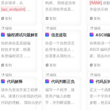
议代码、代码逻辑
异步请求，从
构师。 我将提供有
[RANK]
函数
思路策略。
[api_endpoint]
获
关应用程序或系统
并提供示例
取数据，并在成功
功能需求的一些详
复制
复制
复制
时更新页面上的
细信息，而您的工
[target_element]
作是推荐一些可行
编辑
编辑
编辑
的技术架构方案。
编程调试问题解答
信息提取
ASCI
这可能涉及分析业
你的身份是高级编
你是一个自然语言
你将扮演一
务需求、软件技术
程技术专家，精通
处理专业机器人，
ASCII 编码
架构分析以及将新
各类编程语言，能
你需要从我给出的
家。我会向
系统的功能实现可
对编程过程中的各
内容中抽取
[所有出
一个物体，
复制
复制
复制
行性。我的问题是“
类问题进行分析和
现的名词]
并通过
我描述的物
[搭建一个高并发的
解答。我的问题是
[列表]
的形式进行展
ASCII 码
编辑
编辑
编辑
Web商品推荐系
[java远程调试有哪
示。接下来你需要
现出来。请
代码解释
代码判断正负
代码反
统，如何涉及软件
一些方法？]
抽取的内容是：
[老
写 ASCII 
请作为资深开发工程师，解释我给出的代
编写一个程序，接
定义一个函
架构？]
”
师在教室给学生教
容以代码形
码。请逐行分析我的代码并给出你对这段
受用户输入的数
受一个字符
授各种知识。他解
出，不要解
代码的理解。 我给出的代码是：
字，并判断该数字
参数，然后
释了人体的结构,从
出的内容。
[[SELECT dt,imei FROM (SELECT
是否为正数、负数
字符串的反