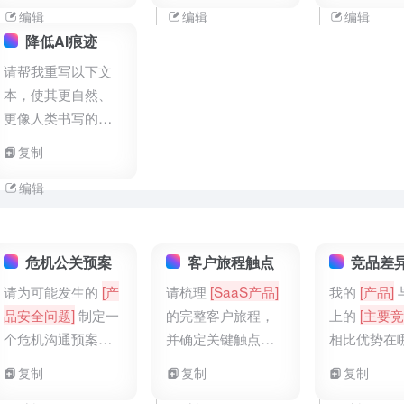
相似的观点- 去除无
据、统计或证据- 展
友好/权威/
编辑
编辑
编辑
关紧要的细节- 减少
开关键概念的解释-
- 考虑目标
降低AI痕迹
修饰性词语的过度
补充背景信息或上
识水平和期望
请帮我重写以下文
使用- 确保每个句子
下文- 用生动的描述
专业术语的
本，使其更自然、
都有明确的目的
替代抽象的陈述- 确
度- 确保语
更像人类书写的内
保新增内容支持而
期的社交和
容：- 减少过于完美
复制
非偏离原文主题
境- 调整语
的句式结构- 添加适
适当的情感基
当的不规则表达- 使
编辑
留原文的核
用更具个性化的语
和意图
言- 偶尔使用口语化
表达- 避免过于机械
危机公关预案
客户旅程触点
竞品差
化的段落结构- 保留
请为可能发生的
[产
请梳理
[SaaS产品]
我的
[产品]
原文的核心信息和
品安全问题]
制定一
的完整客户旅程，
上的
[主要竞
意图
个危机沟通预案，
并确定关键触点和
相比优势在
包括内外部沟通要
每个触点的内容需
请分析差异
复制
复制
复制
点和行动步骤。
求。
提供营销角