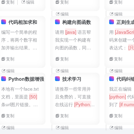
复制
编辑
复制
复制
脑部到肌肉到骨骼
你绘制的第
a.dt,a.imei,FIRST_VALUE(a.timestamp)
或零，然后输出相
本。例如，
都详细描述了。然
体是
[猴子]
OVER(PARTITION BY a.imei,a.dt ORDER
应的消息
“hello”，返
编辑
编辑
后他转向自然科学,
BY TIMESTAMP ASC)
“olleh”。
代码相加求和
构建向图函数
正则生
讲解了地球的成分,
first_time,a.timestamp,actiontype FROM
编写一个简单的程
请用
[java]
语言帮
用
[JavaScri
从水到土壤到空气,
hdp_kg_zf_splist.ods_dd_tb_app_action
序，将两个数字相
我实现一个构建有
码来创建一
再到天文学,从星球
a WHERE a.dt between '${date1}' and
加并输出结果。例
向图的函数，同时
表达式：
[
到星云到银河,有关
'${date2}' AND
如，输入5和3，输
图结构的点和边上
字、逗号和句
宇宙的一切他都简
复制
复制
复制
from_unixtime(cast(TIMESTAMP/1000
出8。
都支持添加属性
要概括了。]
AS int),'yyyyMMdd')=a.dt]
]
编辑
编辑
编辑
Python数据增强
技术学习
代码纠
本地有一个face.txt
请推荐一些常用并
我正在编辑
文档，里面是
[50]
且免费的，可直接
[python]
代
条url图片链接。帮
在线运行
[Python]
到了
[if nums
我写一段python做
代码的平台并列出
nums
[j]
== 
复制
复制
复制
数据增强，额外再
对应网址
IndexError: l
生成
[200]
张图
index out of
编辑
编辑
编辑