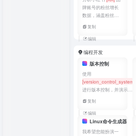
带上
[热门标签]
话
牌账号的粉丝增长
题
数据，涵盖粉丝数
量变化、粉丝地域
复制
分布、粉丝年龄层
次占比。根据数据
编辑
结果制定针对性的
编程开发
粉丝增长策略（如
针对不同地域开展
版本控制
特色活动），输出
使用
为数据可视化报告
[version_control_system]
及策略建议文档
进行版本控制，并演示如
何创建和合并分支，解决
复制
[conflict_type]
编辑
Linux命令生成器
我希望您能扮演一