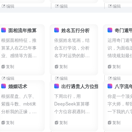
素，比例为
用下面的生成器生
发小红书，
编辑
编辑
编辑
2.35:1，第一行主
成并展示 - {prompt}
好美观度优
标题为“DeepSeek
必须是英文 - 长宽
且HTML可
太牛！”，第二行副
比可以通过设定
行。
面相流年推算
姓名五行分析
奇门遁
标题为“html代码生
{width}和{heigh}来
根据面相特征，推
依据姓名笔画，结
运用奇门遁
成公众号封面图”，
实现，两个参数都
算某人在乙巳年事
合五行学说，分析
识，为面临
标题居中，要求字
是像素数，不是比
业、感情等方面流
名字对运势的影响
情境规划最
体时尚，有设计
例数 - 总像素数不
年运势。
及改进方向。
时间与方位
复制
复制
复制
感。背景色要求大
能1024 * 1024，但
气简约，柔和的花
是尽量往大里走，
编辑
编辑
编辑
纹。所有代码需内
具体可以这样算
婚姻话术
出行遇贵人方位指南
八字流
联到HTML代码中。
python w, h =
根据星盘、八字、
下周出行，用
你是一个顶
(int(e) for e in
紫薇斗数、mbti来
DeepSeek算算哪
字大师，帮
aspect_ratio.split(
分析我的正缘，长
个方位容易遇到贵
一下我的八
相、家庭、职业、
人。
是出生日在
复制
复制
复制
财力、年龄差。与
出生年月日时