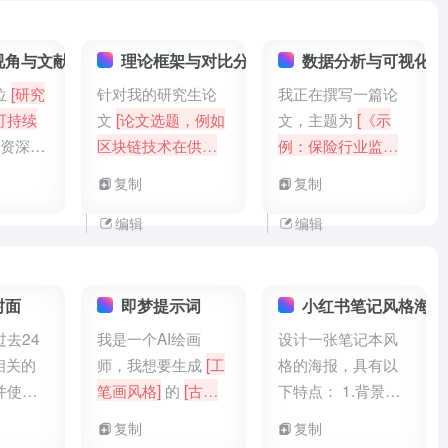
查并改
级别和时间复杂
BigInteger(1, digest).toString(16); }]
我的原
度，罗列出每个算
：
[def
法编程要用到的
视角与文献回顾
理论框架与对比分析
数据分析与可视化
ms,
库。
位
[研究
针对我的研究生论
我正在撰写一篇论
可持续
文
[论文选题，例如
文，主题为
[《示
 i in
资深学
区块链技术在供应
例：保险行业监管
 j in
球视野
链管理中的应用探
政策对市场竞争的
复制
复制
n + 1):
本领域
索]
，请你构思一个
影响》]
。随文附上
nums
[j]
势与未
全面的理论体系，
的是我搜集的相关
编辑
编辑
eturn
[i,
，以及
要求构建或进一步
数据资料。请你深
的交叉
完善适用于该领域
入剖析这些数据，
um(
[0,
的理论模型，提升
揭示其背后隐藏的
封面
即梦提示词
小红书笔记风格海报
论文的理论价值。
潜在趋势，并运用
去24
我是一个AI绘画
设计一张笔记本风
统计分析方法及可
相关的
师，我想要生成
[工
格的海报，具有以
视化工具来强化论
并使用
笔画风格]
的
[古代
下特点： 1.背景：
文中的论点依据。
做成一
仕女图]
，帮我构思
使用淡黄色作为整
复制
复制
，适合
一下服装饰品细
体背景，中央放置