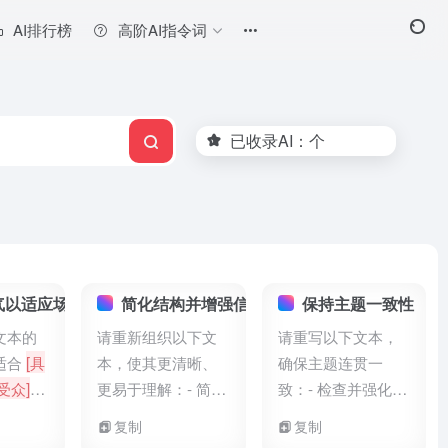
AI排行榜
高阶AI指令词
已收录AI：
个
气以适应场合
简化结构并增强信息清晰度
保持主题一致性
文本的
请重新组织以下文
请重写以下文本，
适合
[具
本，使其更清晰、
确保主题连贯一
受众]
更易于理解：- 简化
致：- 检查并强化中
调整为
复杂的句子结构- 将
心思想贯穿全文- 确
复制
复制
/专业/
长段落分解为更
保每个段落都服务