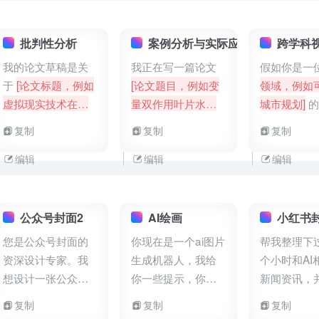
片。
，请帮我检
正错误点。
始代码如下
批判性分析
案例分析与实际应用
跨学科
twoSum(nu
我的论文草稿是关
我正在写一篇论文
假如你是一
target): n =
于
[论文标题，例如
[论文题目，例如变
领域，例如
len(nums) for
虚拟现实技术在教
量双作用叶片水泵
城市规划]
的
range(n): for
育中的应用效果评
的设计与性能研究]
者，请从全
复制
复制
复制
range(i + 1, 
估]
，请你对实验设
。请你结合该领域
出发，探讨
if nums[i]
+ 
计进行批判性分
内的具体案例分
内的最新趋
编辑
编辑
编辑
== target: r
析，指出可能的偏
析，探讨该理论在
来发展方向
j]
return
[]
差来源并提出改进
实际应用中的有效
与其他学科
print(twoS
建议。
性和实用性，为研
融合点。
公众号封面2
AI绘画
小红书
3, 1, 7]
, 8))]
究提供有力的实践
您是公众号封面的
你现在是一个ai图片
帮我整理下过
支撑和验证。
资深设计专家。我
生成机器人，我给
个小时和AI
想设计一张公众号
你一些提示，你用
新闻资讯，
封面图，要求如
你的想象力去生动
html把内容
复制
复制
复制
下：900x383像
描述这幅图片，并
个日报模板