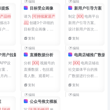
方式。
编辑
编辑
张提炼
目标受众画像
新用户引导方案
[产品特
请为
[可持续家居产
制定
[XX]
电商平台
炼出3
品]
创建3个详细的
新用户引导方案。
客户价
目标受众画像，包
设计新用户首次登
合用于
括人口统计、心理
录引导流程（如新
复制
复制
特征、痛点和价值
手任务、优惠券领
观。
取提示）、新手专
编辑
编辑
属客服服务（快速
P用户拉新方案
直播数据分析
电商店铺推广数据分
解答疑问），输出
APP设
分析
[XX]
视频号的
对
[XX]
电商店铺在
为引导流程文档及
方案，
直播数据，包括观
社交媒体平台的推
客服培训话术，帮
个月内拉
看人数、观看时
广数据进行分析，
助新用户快速熟悉
户。方案
长、互动次数（点
统计各平台的流量
复制
复制
平台购物流程。
推广渠
赞、评论、分
来源占比（如微
论坛、
享）。对比不同时
博、抖音、微信带
编辑
编辑
告投
间段直播的数据差
来的流量）、转化
案
公众号推文模板
活动
异，找出最佳直播
率（浏览量到购买
]
[游戏
写
[主题关键词]
推