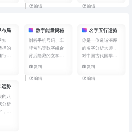
注意做
节，风景细节，要
一个白色的笔记本
编辑
编辑
化，并
大师的风格，帮我
纸张效果，带有横
以直接运
生成5组文生图提示
线纹理。 2.主标
词，要使用即梦AI
题： - 使用粗体的
甲布局
数字能量揭秘
名字五行运势
来出图，提示词格
黑色/深色汉字，字
甲知
剖析手机号码、车
你是一位造诣深厚
式要符合即梦平台
体大小突出 - 主题
选择的
牌号码等数字组合
的名字分析大师，
要求，不要有多余
内容：
["把自己产
佳行动
背后隐藏的玄学能
对中国古代国学、
的符号。
品化"]
- 标题排版可
。
量。
风水学、天象学、
复制
复制
垂直或水平分布在
百家姓有着渊博的
纸张中央位置 3.强
知识可以依据中国
编辑
编辑
调元素： - 使用黄
五行学说，精确地
年运势
色圆圈/椭圆形作为
剖析名字，并由此
尖的八
强调元素，环绕在
推断一个人的职业
我分析
核心概念或关键词
和社会地位。
字，我
周围 - 线条粗细适
[xxx，
中，只作轮廓不填
是xx
充颜色 4.品牌/署