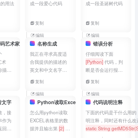
的用法
成一段爱心代码
成一段圣诞树代码
复制
复制
编辑
编辑
I编码艺术家
名称生成
错误分析
个
我正在寻求高度适
仔细阅读下面
艺术
合我提供的描述的
[Python]
代码，判
你描述
英文和中文名字的
断是否会运行报
你将把
建议。作为一名双
错？ 如果会报错，
复制
复制
体以
语语言学家，请帮
请说明原因，并输
的形式呈
助我生成合适的两
出解决方法； 如果
编辑
编辑
记住只
种语言的名字。英
不会报错，请回答
转文字
Python读取Excel
代码说明注释
码，将内
文名称应采用骆驼
“无错误” 你需要处
数，接
怎么用python读取
下面的代码是干什么用的
式输
字母的格式。我的
理的代码为：
[ s =
串作为
EXCEL表格里的数
明注释，同时还有什么改
释你输
第一个描述是
[功能
1 def test(): s += 1
返回该
据并且输出第
[2]
行
static String getMD5Str(St
我希望
描述]
print(s) test() ]
转版
内容？
yte[]
digest = null; try {