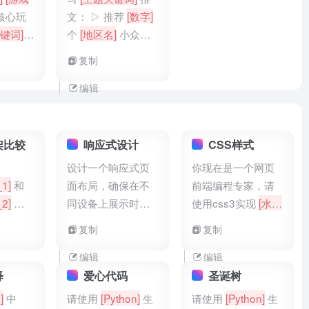
得游戏
时间，给出直播内
量的转化）。评估
 核心玩
文： ▷ 推荐
[数字]
作推广
容优化方向（如调
不同平台推广效
键词]
+
个
[地区名]
小众景
戏主播
整直播节奏、增加
果，找出高转化平
 独特
点 ▷ 每个景点说
复制
出为详
互动环节），输出
台和低转化平台，
风格]
+
明： ✓
[独特景观]
划，包
为数据报告及优化
提出优化推广资源
统]
★
（如：
[地貌/建筑特
编辑
表和预
方案。
分配的方案，输出
方话题]
色]
） ✓
[游玩攻略]
为数据分析PPT大
]
★ 用
（
[时间建议]
+
[费
纲。
案引发兴
用说明]
） ▷ 插入
架比较
响应式设计
CSS样式
热血/治
[数字]
张
[图片风格]
设计一个响应式页
你现在是一个网页
图 ▷ 结尾引导
[互
_1]
和
面布局，确保在不
前端编程专家，请
动动作]
_2]
，
同设备上展示时有
使用css3实现
[水波
优缺点
良好的用户体验，
纹扩散效果]
复制
复制
。
特别是在
[viewport_size]
编辑
编辑
上。
释
爱心代码
圣诞树
]
中
请使用
[Python]
生
请使用
[Python]
生