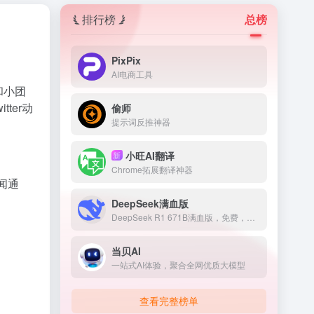
排行榜
总榜
PixPix
AI电商工具
和小团
ter动
偷师
提示词反推神器
小旺AI翻译
新
Chrome拓展翻译神器
闻通
DeepSeek满血版
DeepSeek R1 671B满血版，免费，不卡顿
当贝AI
一站式AI体验，聚合全网优质大模型
查看完整榜单