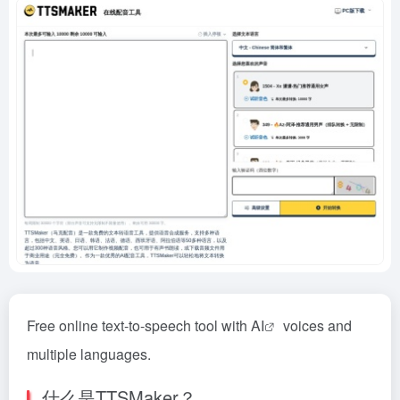
Free online text-to-speech tool with
AI
voices and
multiple languages.
什么是TTSMaker？