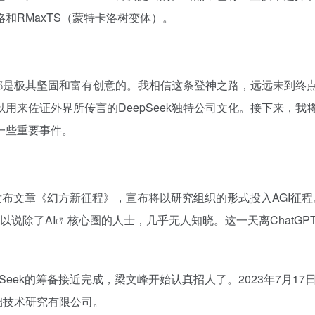
和RMaxTS（蒙特卡洛树变体）。
阶都是极其坚固和富有创意的。我相信这条登神之路，远远未到终
用来佐证外界所传言的DeepSeek独特公司文化。接下来，我
一些重要事件。
公众号发布文章《幻方新征程》，宣布将以研究组织的形式投入AGI征
可以说除了
AI
核心圈的人士，几乎无人知晓。这一天离ChatGP
pSeek的筹备接近完成，梁文峰开始认真招人了。2023年7月17
基础技术研究有限公司。