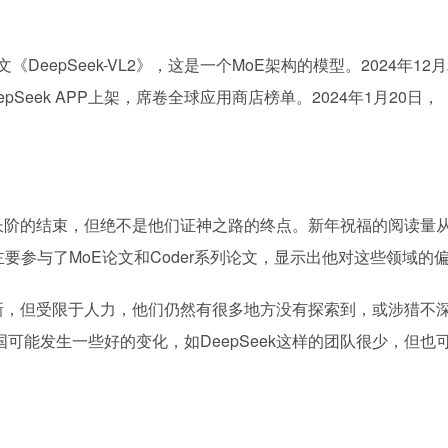
文《DeepSeek-VL2》，这是一个MoE架构的模型。2024年12月
eepSeek APP上架，席卷全球应用商店榜单。2024年1月20日，
登神长阶的结束，但绝不是他们证神之路的终点。新年祝福的阅读量从
司主要参与了MoE论文和Coder系列论文，显示出他对这些领域的
术创新，但受限于人力，他们仍然有很多地方没有探索到，或涉猎不
可能发生一些好的变化，如DeepSeek这样的团队很少，但也