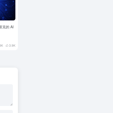
斯克的 AI
8K
3.9
K