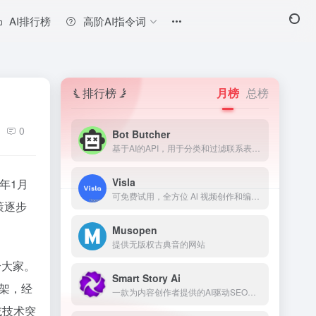
AI排行榜
高阶AI指令词
排行榜
月榜
总榜
0
Bot Butcher
基于AI的API，用于分类和过滤联系表单垃圾信息。
Visla
年1月
可免费试用，全方位 Al 视频创作和编辑平台
策逐步
Musopen
提供无版权古典音的网站
给大家。
Smart Story Ai
架，经
一款为内容创作者提供的AI驱动SEO工具，用于预测和改善内容表现。
或技术突