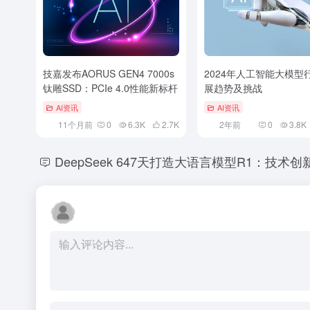
技嘉发布AORUS GEN4 7000s
2024年人工智能大模型
钛雕SSD：PCIe 4.0性能新标杆
展趋势及挑战
AI资讯
AI资讯
11个月前
0
6.3K
2.7
K
2年前
0
3.8K
DeepSeek 647天打造大语言模型R1：技