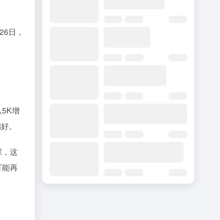
26日，
5K增
偏好。
深，这
可能再