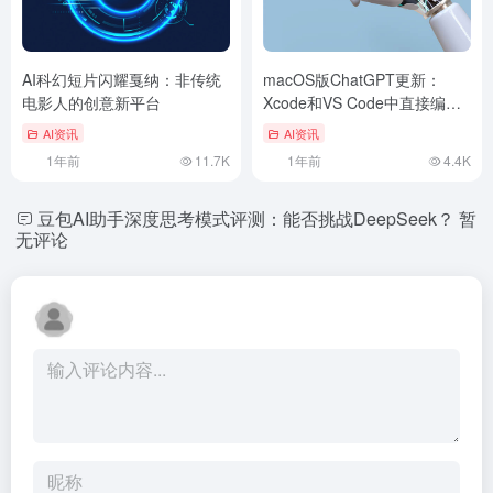
AI科幻短片闪耀戛纳：非传统
macOS版ChatGPT更新：
电影人的创意新平台
Xcode和VS Code中直接编辑
代码，大幅提升开发者效率
AI资讯
AI资讯
1年前
11.7K
1年前
4.4K
豆包AI助手深度思考模式评测：能否挑战DeepSeek？
暂
无评论