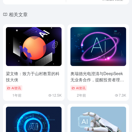
相关文章
梁文锋：致力于山村教育的科
奥瑞德光电澄清与DeepSeek
技大侠
无业务合作，提醒投资者理性
投资
AI资讯
AI资讯
1年前
12.5K
2年前
7.3K