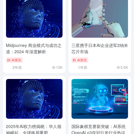
Midjourney 商业模式与成功之
三星携手日本AI企业进军2纳米
道：2024 年深度解析
芯片市场
AI资讯
AI资讯
2年前
13K
1年前
5.5K
2025年AI权力榜揭晓：华人领
国际象棋竞赛新突破：AI系统
袖崛起，全球格局重塑
OpenAI o3夺冠引发行业热议