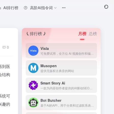
AI排行榜
高阶AI指令词
排行榜
月榜
总榜
0
Visla
可免费试用，全方位 Al 视频创作和编辑平台
Musopen
再到医
提供无版权古典音的网站
会结构
Smart Story Ai
一款为内容创作者提供的AI驱动SEO工具，用于预测和改善内容表现。
系统可
Bot Butcher
兴趣的
基于AI的API，用于分类和过滤联系表单垃圾信息。