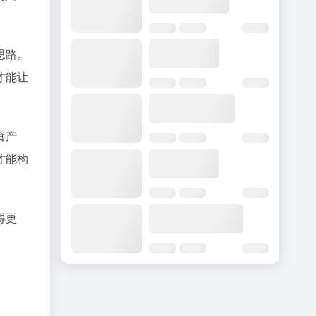
思路。
才能让
食产
才能构
得更