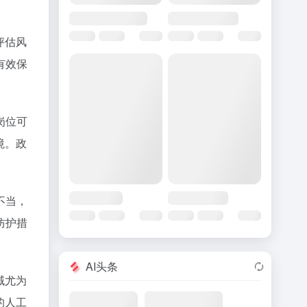
评估风
有效保
岗位可
境。政
不当，
防护措
AI头条
域尤为
的人工