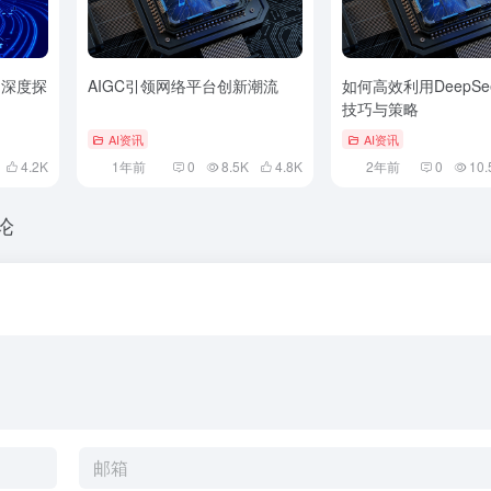
？深度探
AIGC引领网络平台创新潮流
如何高效利用DeepSe
技巧与策略
AI资讯
AI资讯
4.2
K
1年前
0
8.5K
4.8
K
2年前
0
10.
论