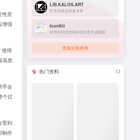
LIB.KALOS.ART
艺术风格流派参考库
立性至
仅增强
IconKit
使用AI为您的项目或业务生成图标
查看完整榜单
，使得
段高质
热门资料
助手会
整个过
会受到
影制作