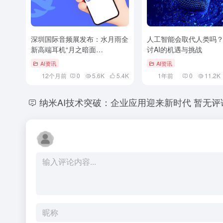
深圳国际音频展发布：水月雨全
人工智能会取代人类吗
新高端耳机“月之暗面
讨AI的机遇与挑战
DarkSide”
AI资讯
AI资讯
12个月前
0
5.6K
5.4
K
1年前
0
11.2K
纳米AI技术突破：企业应用迎来新时代
暂无评