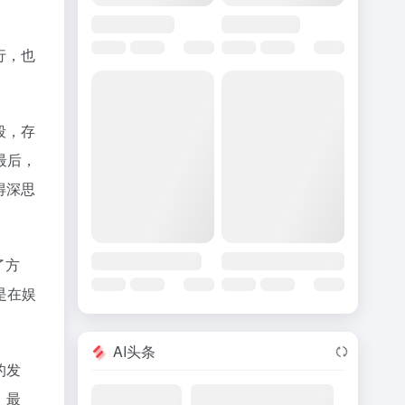
行，也
段，存
最后，
得深思
了方
是在娱
AI头条
的发
。最