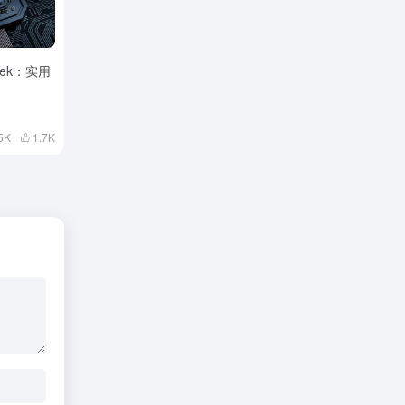
ek：实用
5K
1.7
K