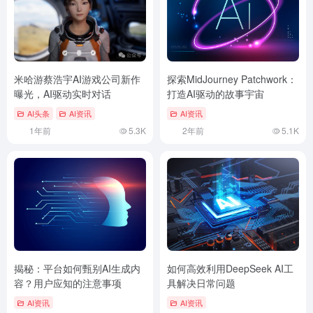
米哈游蔡浩宇AI游戏公司新作
探索MidJourney Patchwork：
曝光，AI驱动实时对话
打造AI驱动的故事宇宙
AI头条
AI资讯
AI资讯
1年前
5.3K
2年前
5.1K
揭秘：平台如何甄别AI生成内
如何高效利用DeepSeek AI工
容？用户应知的注意事项
具解决日常问题
AI资讯
AI资讯