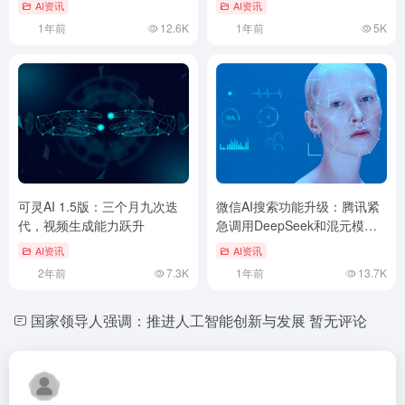
AI资讯
AI资讯
1年前
12.6K
1年前
5K
可灵AI 1.5版：三个月九次迭
微信AI搜索功能升级：腾讯紧
代，视频生成能力跃升
急调用DeepSeek和混元模型
助力用户体验
AI资讯
AI资讯
2年前
7.3K
1年前
13.7K
国家领导人强调：推进人工智能创新与发展
暂无评论