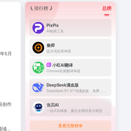
排行榜
总榜
PixPix
AI电商工具
偷师
提示词反推神器
年5月
小旺AI翻译
新
Chrome拓展翻译神器
DeepSeek满血版
DeepSeek R1 671B满血版，免费，不卡顿
说创作
当贝AI
一站式AI体验，聚合全网优质大模型
查看完整榜单
领域，