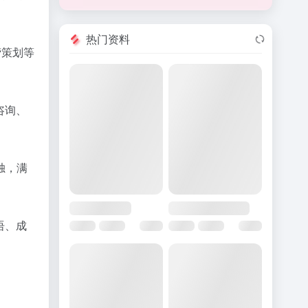
热门资料
营策划等
咨询、
独，满
语、成