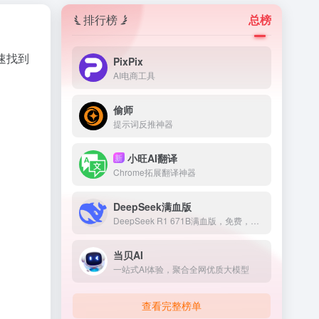
排行榜
总榜
速找到
PixPix
AI电商工具
偷师
提示词反推神器
小旺AI翻译
新
Chrome拓展翻译神器
DeepSeek满血版
DeepSeek R1 671B满血版，免费，不卡顿
当贝AI
一站式AI体验，聚合全网优质大模型
查看完整榜单