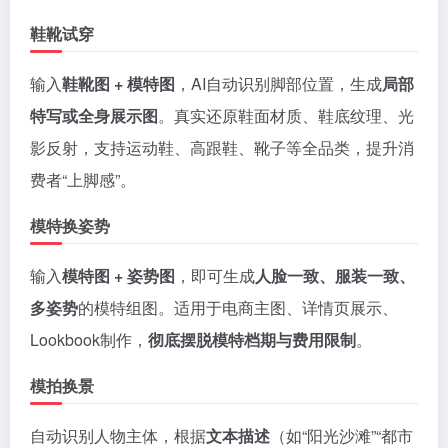
鞋靴试穿
输入
鞋靴图 + 模特图
，AI自动识别脚部位置，生成
局部
特写或全身展示图
。真实还原鞋面材质、鞋底纹理、光
影反射，支持运动鞋、高跟鞋、靴子等全品类，提升消
费者“上脚感”。
模特换姿势
输入
模特图 + 姿势图
，即可生成
人脸一致、服装一致、
多姿势
的模特组图。适用于电商主图、详情页展示、
Lookbook制作，
彻底摆脱模特档期与费用限制
。
模拍换景
自动识别人物主体，根据
文本描述
（如“阳光沙滩”“都市