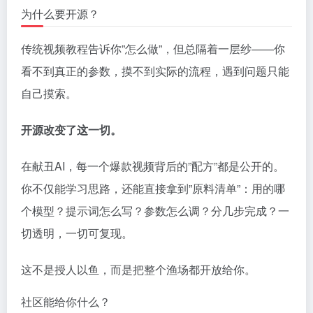
为什么要开源？
传统视频教程告诉你”怎么做”，但总隔着一层纱——你
看不到真正的参数，摸不到实际的流程，遇到问题只能
自己摸索。
开源改变了这一切。
在献丑AI，每一个爆款视频背后的”配方”都是公开的。
你不仅能学习思路，还能直接拿到”原料清单”：用的哪
个模型？提示词怎么写？参数怎么调？分几步完成？一
切透明，一切可复现。
这不是授人以鱼，而是把整个渔场都开放给你。
社区能给你什么？