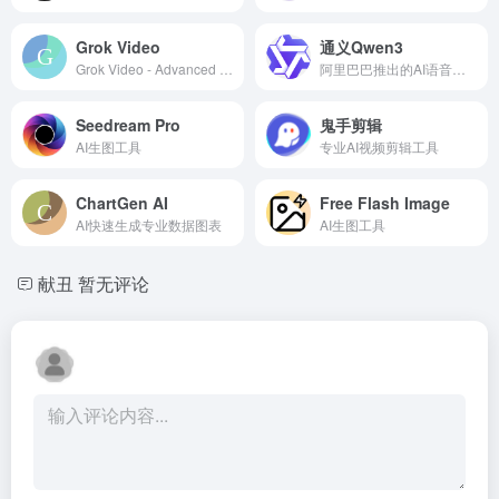
Grok Video
通义Qwen3
Grok Video - Advanced AI Video Generation with Grok Imagine
阿里巴巴推出的AI语音助手
Seedream Pro
鬼手剪辑
AI生图工具
专业AI视频剪辑工具
ChartGen AI
Free Flash Image
AI快速生成专业数据图表
AI生图工具
献丑
暂无评论