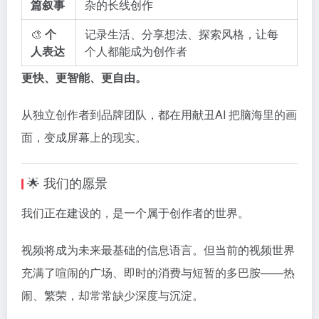
篇叙事
杂的长线创作
🎨
个
记录生活、分享想法、探索风格，让每
人表达
个人都能成为创作者
更快、更智能、更自由。
从独立创作者到品牌团队，都在用献丑AI 把脑海里的画
面，变成屏幕上的现实。
🌟 我们的愿景
我们正在建设的，是一个属于创作者的世界。
视频将成为未来最基础的信息语言。但当前的视频世界
充满了喧闹的广场、即时的消费与短暂的多巴胺——热
闹、繁荣，却常常缺少深度与沉淀。