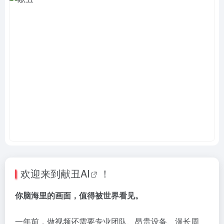
欢迎来到献丑
AI
！
你脑海里的画面，值得被世界看见。
一年前，做视频还需要专业团队、昂贵设备、漫长周