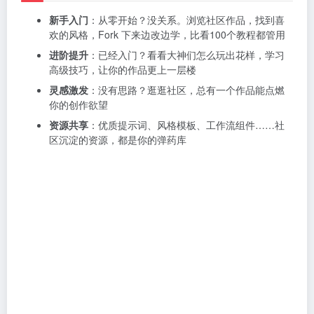
新手入门
：从零开始？没关系。浏览社区作品，找到喜
欢的风格，Fork 下来边改边学，比看100个教程都管用
进阶提升
：已经入门？看看大神们怎么玩出花样，学习
高级技巧，让你的作品更上一层楼
灵感激发
：没有思路？逛逛社区，总有一个作品能点燃
你的创作欲望
资源共享
：优质提示词、风格模板、工作流组件……社
区沉淀的资源，都是你的弹药库