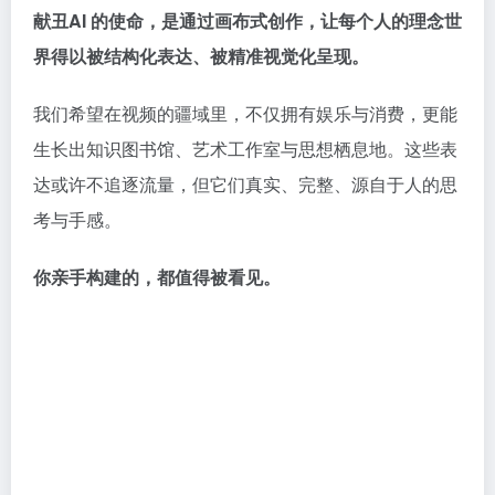
献丑AI 的使命，是通过画布式创作，让每个人的理念世
界得以被结构化表达、被精准视觉化呈现。
我们希望在视频的疆域里，不仅拥有娱乐与消费，更能
生长出知识图书馆、艺术工作室与思想栖息地。这些表
达或许不追逐流量，但它们真实、完整、源自于人的思
考与手感。
你亲手构建的，都值得被看见。