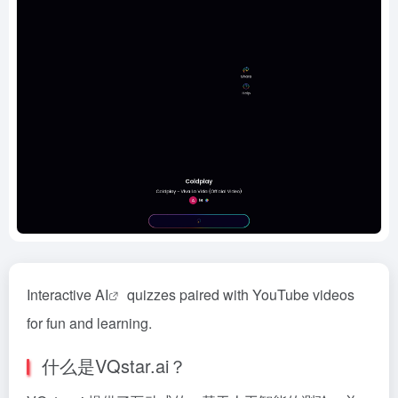
Interactive
AI
quizzes paired with YouTube videos
for fun and learning.
什么是VQstar.ai？