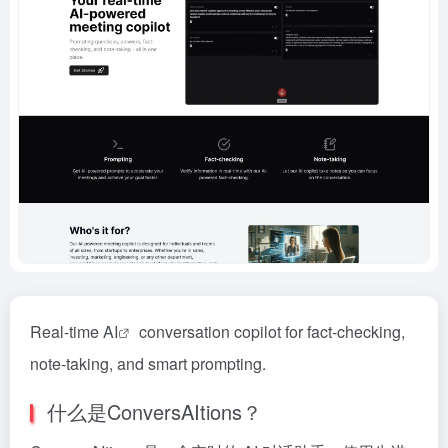
Real-time
AI
conversation copilot for fact-checking,
note-taking, and smart prompting.
什么是ConversAItions？