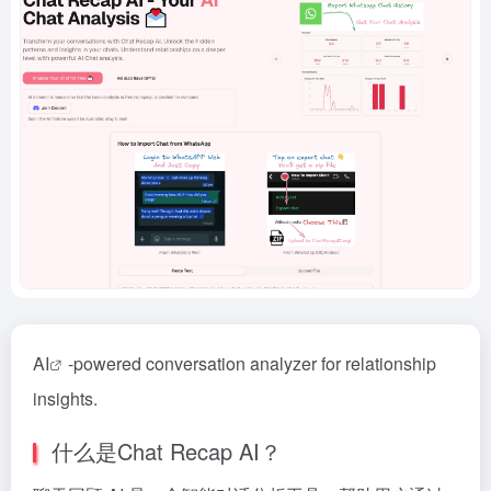
AI
-powered conversation analyzer for relationship
insights.
什么是Chat Recap AI？