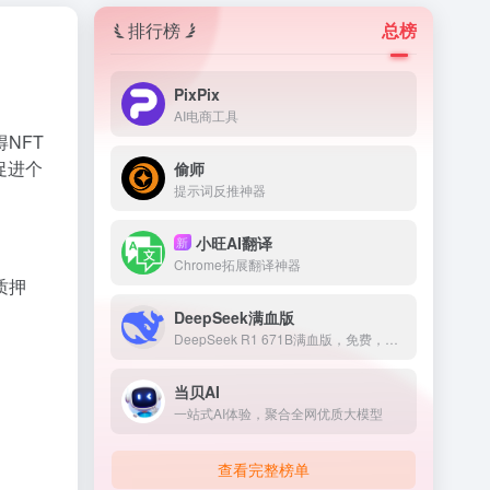
排行榜
总榜
PixPix
AI电商工具
NFT
促进个
偷师
提示词反推神器
小旺AI翻译
新
Chrome拓展翻译神器
质押
DeepSeek满血版
DeepSeek R1 671B满血版，免费，不卡顿
当贝AI
一站式AI体验，聚合全网优质大模型
查看完整榜单