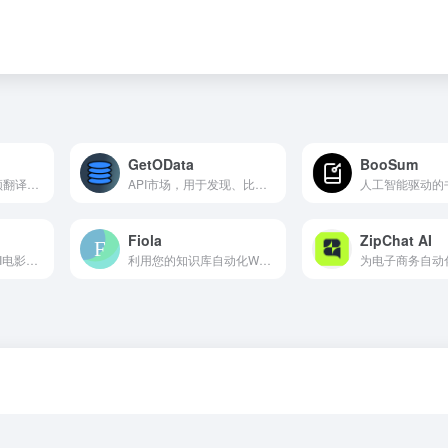
GetOData
BooSum
人工智能驱动的视频翻译和配音工具，面向全球观众。
API市场，用于发现、比较和选择4000多个API。
Fiola
ZipChat AI
影迷是一个免费的AI电影推荐引擎，提供个性化建议。
利用您的知识库自动化WhatsApp客户支持，以减少响应时间一半。