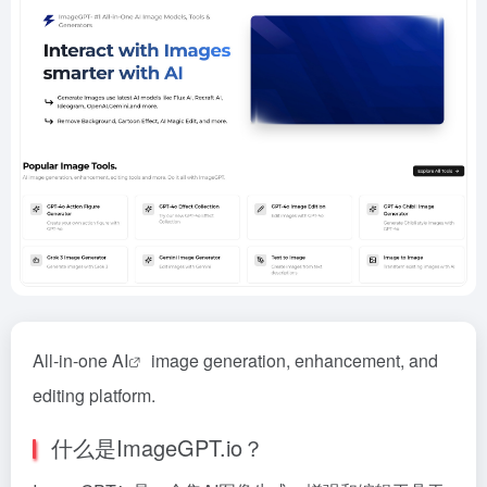
All-in-one
AI
image generation, enhancement, and
editing platform.
什么是ImageGPT.io？