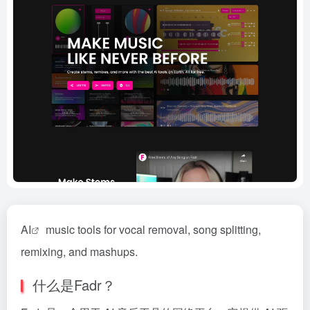
AI
music tools for vocal removal, song splitting,
remixing, and mashups.
什么是Fadr？