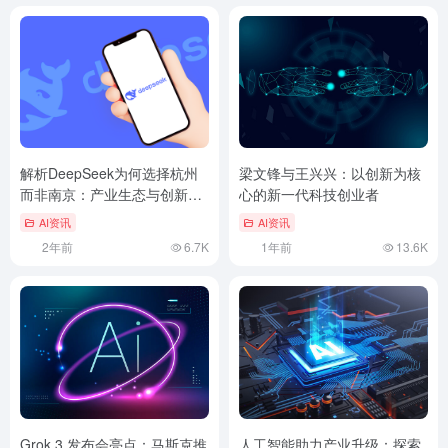
解析DeepSeek为何选择杭州
梁文锋与王兴兴：以创新为核
而非南京：产业生态与创新活
心的新一代科技创业者
力的全面对比
AI资讯
AI资讯
2年前
6.7K
1年前
13.6K
Grok 3 发布会亮点：马斯克推
人工智能助力产业升级：探索