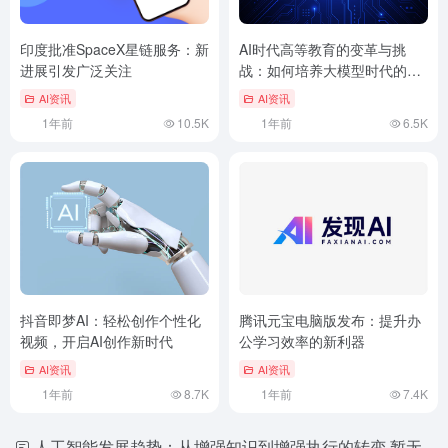
印度批准SpaceX星链服务：新
AI时代高等教育的变革与挑
进展引发广泛关注
战：如何培养大模型时代的原
住民
AI资讯
AI资讯
1年前
10.5K
1年前
6.5K
抖音即梦AI：轻松创作个性化
腾讯元宝电脑版发布：提升办
视频，开启AI创作新时代
公学习效率的新利器
AI资讯
AI资讯
1年前
8.7K
1年前
7.4K
人工智能发展趋势：从增强知识到增强执行的转变
暂无