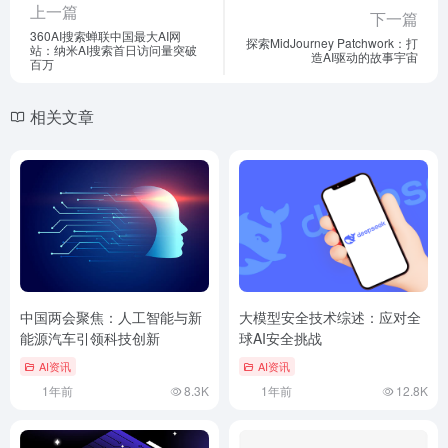
上一篇
下一篇
360AI搜索蝉联中国最大AI网
探索MidJourney Patchwork：打
站：纳米AI搜索首日访问量突破
造AI驱动的故事宇宙
百万
相关文章
中国两会聚焦：人工智能与新
大模型安全技术综述：应对全
能源汽车引领科技创新
球AI安全挑战
AI资讯
AI资讯
1年前
8.3K
1年前
12.8K