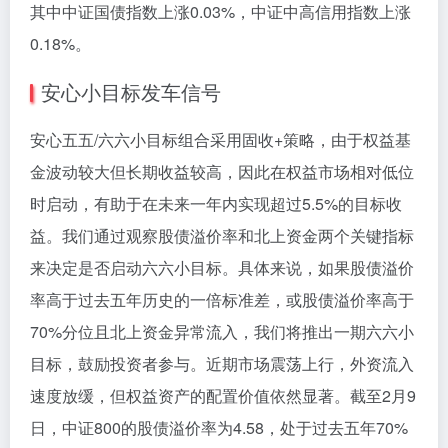
其中中证国债指数上涨0.03%，中证中高信用指数上涨
0.18%。
安心小目标发车信号
安心五五/六六小目标组合采用固收+策略，由于权益基
金波动较大但长期收益较高，因此在权益市场相对低位
时启动，有助于在未来一年内实现超过5.5%的目标收
益。我们通过观察股债溢价率和北上资金两个关键指标
来决定是否启动六六小目标。具体来说，如果股债溢价
率高于过去五年历史的一倍标准差，或股债溢价率高于
70%分位且北上资金异常流入，我们将推出一期六六小
目标，鼓励投资者参与。近期市场震荡上行，外资流入
速度放缓，但权益资产的配置价值依然显著。截至2月9
日，中证800的股债溢价率为4.58，处于过去五年70%