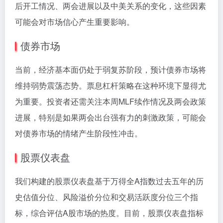
后开工情况、两会进展以及中美关系的变化，这些因素
可能会对市场信心产生重要影响。
债券市场
当前，经济基本面仍处于弱复苏阶段，预计债券市场将
维持弱势震荡态势。票息杠杆策略在这种环境下显得尤
为重要。投资者还需关注本周MLF续作情况及两会政策
进展，特别是如果两会出台强有力的刺激政策，可能会
对债券市场的情绪产生阶段性冲击。
股票仪表盘
我们构建的股票仪表盘基于万得全A指数过去五年的历
史估值分位、风险溢价分位和交易活跃度分位三个指
标，综合评估A股市场的热度。目前，股票仪表盘指标