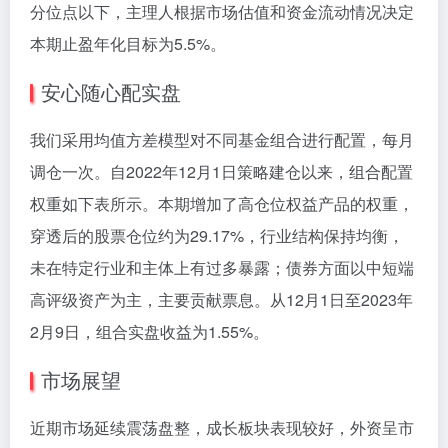
分位点以下，主理人根据市场估值和资金流动情况决定
本期止盈年化目标为5.5%。
安心随心配实盘
我们采用均值方差模型对不同基金组合进行配置，每月
调仓一次。自2022年12月1日策略建仓以来，组合配置
权重如下表所示。本期增加了高仓位权益产品的权重，
穿透后的股票仓位约为29.17%，行业结构保持均衡，
未在特定行业和主体上有过多暴露；债券方面以中短端
高评级资产为主，主要贡献票息。从12月1日至2023年
2月9日，组合实盘收益为1.55%。
市场展望
近期市场延续震荡盘整，成长板块表现较好，外资呈市