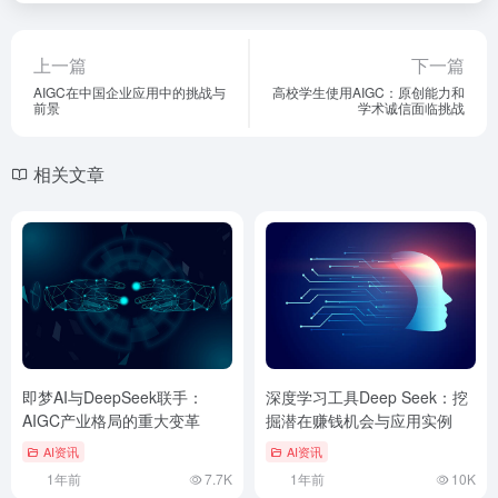
上一篇
下一篇
AIGC在中国企业应用中的挑战与
高校学生使用AIGC：原创能力和
前景
学术诚信面临挑战
相关文章
即梦AI与DeepSeek联手：
深度学习工具Deep Seek：挖
AIGC产业格局的重大变革
掘潜在赚钱机会与应用实例
AI资讯
AI资讯
1年前
7.7K
1年前
10K