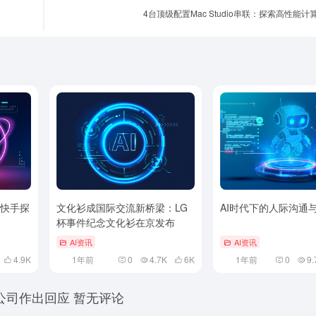
4台顶级配置Mac Studio串联：探索高性能
：快手探
文化衫成国际交流新桥梁：LG
AI时代下的人际沟通
杯事件纪念文化衫在京发布
AI资讯
AI资讯
4.9
K
1年前
0
4.7K
6
K
1年前
0
9.
I 公司作出回应
暂无评论