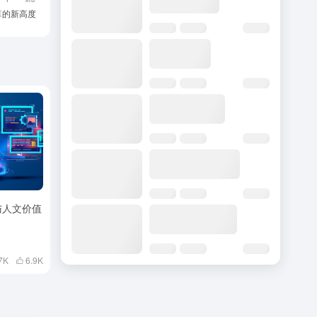
计算的新高度
与人文价值
7K
6.9
K