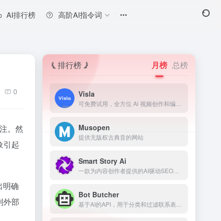
AI排行榜
高阶AI指令词
排行榜
月榜
总榜
0
Visla
可免费试用，全方位 Al 视频创作和编辑平台
Musopen
注。然
提供无版权古典音的网站
象引起
Smart Story Ai
一款为内容创作者提供的AI驱动SEO工具，用于预测和改善内容表现。
出明确
Bot Butcher
到外部
基于AI的API，用于分类和过滤联系表单垃圾信息。