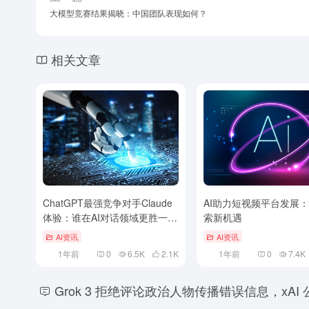
大模型竞赛结果揭晓：中国团队表现如何？
相关文章
ChatGPT最强竞争对手Claude
AI助力短视频平台发展
体验：谁在AI对话领域更胜一
索新机遇
筹？
AI资讯
AI资讯
1年前
0
6.5K
2.1
K
1年前
0
7.4K
Grok 3 拒绝评论政治人物传播错误信息，xA