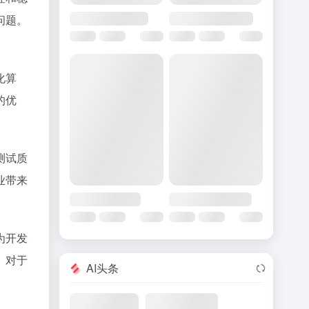
问题。
化算
的优
测试质
业带来
为开发
。对于
AI头条