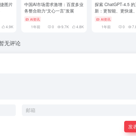
迅捷图片
中国AI市场需求激增：百度多业
探索 ChatGPT-4.5
影
务整合助力“文心一言”发展
新：更智能、更快速
对话体验
AI资讯
AI资讯
4.9
K
1年前
0
9.7K
4.8
K
1年前
0
7.
暂无评论
发