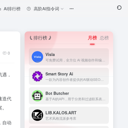
AI排行榜
高阶AI指令词
排行榜
月榜
总榜
0
Visla
可免费试用，全方位 Al 视频创作和编辑平台
Smart Story Ai
机遇，
一款为内容创作者提供的AI驱动SEO工具，用于预测和改善内容表现。
Bot Butcher
速迭代
基于AI的API，用于分类和过滤联系表单垃圾信息。
案。
LIB.KALOS.ART
艺术风格流派参考库
，自动