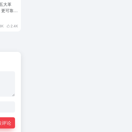
 的五大革
、更可靠的
8K
2.4
K
表评论