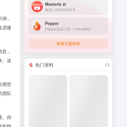
Masterly ai
雅思口语和写作助手
示例，
Pepper
改进建
Pepper是波兰第一大deal网站
查看完整榜单
信息，
决。这
热门资料
言模型
助团队
题。由
性和稳