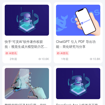
快手“可灵AI”软件著作权获
ChatGPT 引入 PDF 导出功
批：视觉生成大模型助力艺术
能：简化研究与分享
创作
AI资讯
AI资讯
2年前
10.6K
1年前
10.8K
警惕假冒“可灵AI”应用：保护
DeepSeek App上线首月下载