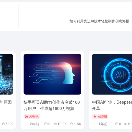
如何利用先进AI技术轻松制作创意海报
费的原因
快手可灵AI助力创作者突破160
中国AI行业：Deeps
万用户，生成超1600万视频
变革
AI资讯
AI资讯
5.8
K
2年前
0
10.2K
1.6
K
1年前
0
6.