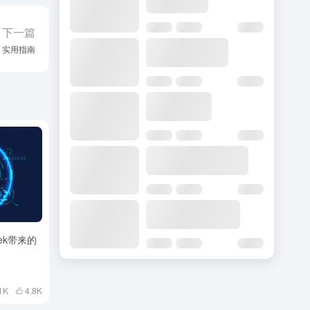
下一篇
：实用指南
eek带来的
1K
4.8
K