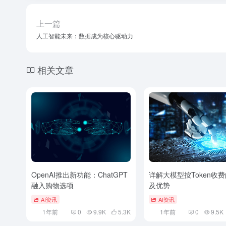
上一篇
人工智能未来：数据成为核心驱动力
相关文章
OpenAI推出新功能：ChatGPT
详解大模型按Token收
融入购物选项
及优势
AI资讯
AI资讯
1年前
0
9.9K
5.3
K
1年前
0
9.5K