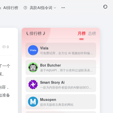
AI排行榜
高阶AI指令词
排行榜
月榜
总榜
0
Visla
可免费试用，全方位 Al 视频创作和编辑平台
Bot Butcher
了一个
基于AI的API，用于分类和过滤联系表单垃圾信息。
展。
Smart Story Ai
内容，
一款为内容创作者提供的AI驱动SEO工具，用于预测和改善内容表现。
如准备
Musopen
提供无版权古典音的网站