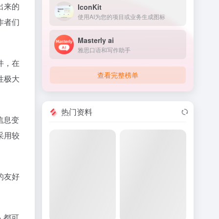
出来的
IconKit
使用AI为您的项目或业务生成图标
作者们
Masterly ai
雅思口语和写作助手
件，在
查看完整榜单
性极大
热门资料
信息变
采用较
的友好
人都可