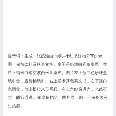
提示词：生成一张奶油白ins风+小红书好物分享plog
图，保留饮料及瓶身文字。桌子是奶油白圆形桌面，饮
料下铺米白镂空波西米亚桌布。图片左上放白色珍珠盒
纸巾盒，露待抽纸巾。右上摆卡其色英文书，右下露白
色圆盘，放上提拉米苏蛋糕。右上角纱窗进光，光线亮
匀、阴影通透。45度角拍摄，图片原比例，干净高级有
生活感。
12、多图融合海报