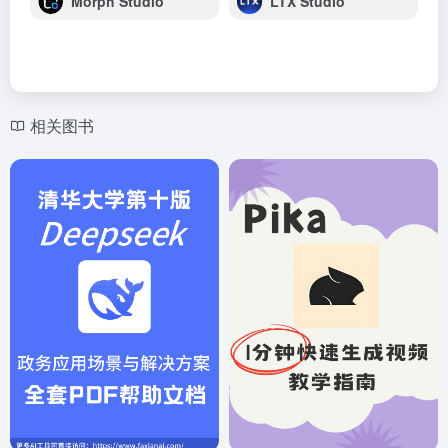
Morph Studio
LTX Studio
相关图书