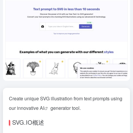
Create unique SVG illustration from text prompts using
our innovative
AI
generator tool.
SVG.IO概述