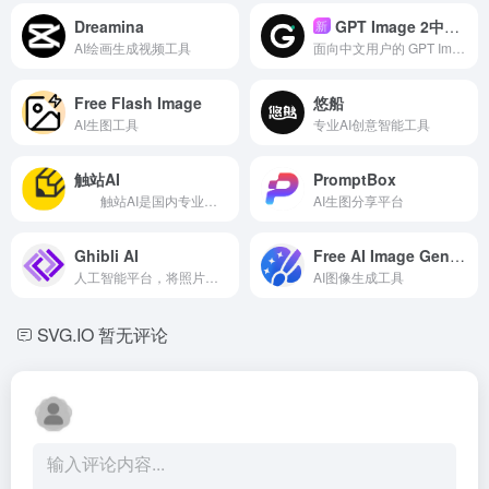
Dreamina
GPT Image 2中文站
新
AI绘画生成视频工具
面向中文用户的 GPT Image 2 在线体验站，支持中文指令、参考图生图、4K 输出和商业素材创作。
Free Flash Image
悠船
AI生图工具
专业AI创意智能工具
触站AI
PromptBox
触站AI是国内专业的AI绘画网站平台，结合了Midjourney、Stable Diffusion、NovelAI、Dalle等主流AI插画绘图APP、软件模型技术，是专业的免费AI作图工具和AI作画自动生成器，二次元、古风、写实真人、CG动漫原画全都有！ 触站AI具有以下特点： 结合了Midjourney、Stable Diffusion、NovelAI、Dalle等主流AI插画绘图技术。 基于深度学习的智能绘画，可以根据用户输入的文字或图片，自动生成符合要求的绘画作品。 多风格绘画，可以模拟多种绘画风格，包括水彩、油画、素描等，满足不同用户的需求。 智能设计，可以根据用户输入的文字或图片，自动生成符合要求的设计作品，如海报、宣传册等。 多种画布和工具，提供多种画布尺寸和绘画工具，包括画笔、形状、调色板等，满足用户的多样化需求。
AI生图分享平台
Ghibli AI
Free AI Image Generator
人工智能平台，将照片和文字转化为吉卜力风格的艺术。
AI图像生成工具
SVG.IO
暂无评论