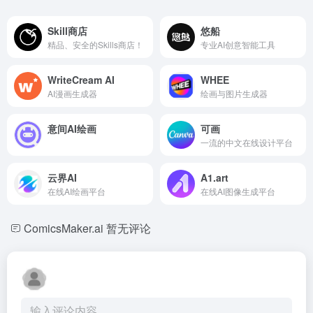
Skill商店
悠船
精品、安全的Skills商店！
专业AI创意智能工具
WriteCream AI
WHEE
AI漫画生成器
绘画与图片生成器
意间AI绘画
可画
一流的中文在线设计平台
云界AI
A1.art
在线AI绘画平台
在线AI图像生成平台
ComicsMaker.ai
暂无评论